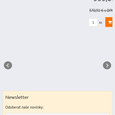
370,92 €
s DPH
Zľava 
DO KO
ks
Newsletter
Odoberať naše novinky: