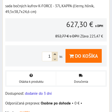
sada bočných kufrov K-FORCE - 37l, KAPPA (čierny, hliník,
49,5x38,7x24,6 cm)
627,30 €
s DPH
852,77 €
s DPH
Zľava
225,47 €
DO KOŠÍKA
ks
Otázka k produktu
Doručenia
Dostupnosť:
dodanie do 3 dní
Osobne po dohode
•
0 €
•