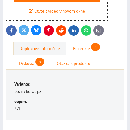
Otvoriť video v novom okne
Bluesky
Twitter
Facebook
Pinterest
Reddit
LinkedIn
WhatsApp
E-
mail
0
Doplnkové informácie
Recenzie
0
Diskusia
Otázka k produktu
Varianta:
bočný kufor, pár
objem:
37L