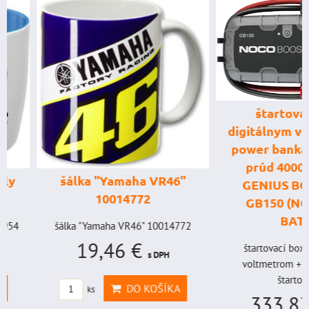
štartovací box
digitálnym voltme
power banka, štar
prúd 4000 A, 
šálka "Yamaha VR46"
GENIUS BOOST
10014772
GB150 (NOCO U
BAT998
šálka "Yamaha VR46" 10014772
19,46 €
štartovací box s digi
s DPH
voltmetrom + power b
štartovací...
DO KOŠÍKA
ks
333,83 €
s