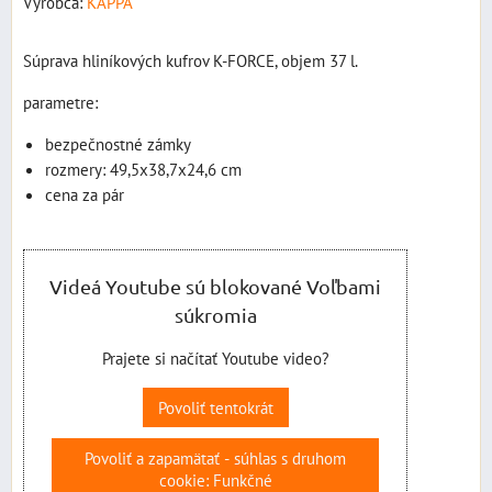
Výrobca:
KAPPA
Súprava hliníkových kufrov K-FORCE, objem 37 l.
parametre:
bezpečnostné zámky
rozmery: 49,5x38,7x24,6 cm
cena za pár
Videá Youtube sú blokované Voľbami
súkromia
Prajete si načítať Youtube video?
Povoliť tentokrát
Povoliť a zapamätať - súhlas s druhom
cookie: Funkčné