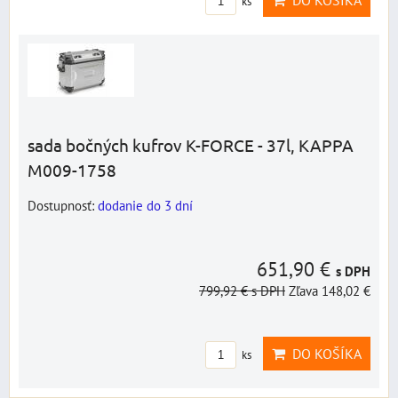
DO KOŠÍKA
ks
sada bočných kufrov K-FORCE - 37l, KAPPA
M009-1758
Dostupnosť:
dodanie do 3 dní
651,90 €
s DPH
799,92 €
s DPH
Zľava 148,02 €
DO KOŠÍKA
ks