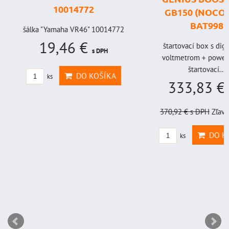
10014772
GB150 (NOCO U
BAT998
šálka "Yamaha VR46" 10014772
19,46 €
štartovací box s digi
s DPH
voltmetrom + power b
štartovací...
DO KOŠÍKA
ks
333,83 €
s
370,92 €
s DPH
Zľava 
DO KO
ks