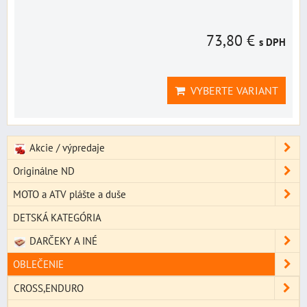
73,80 €
s DPH
VYBERTE VARIANT
Akcie / výpredaje
Originálne ND
MOTO a ATV plášte a duše
DETSKÁ KATEGÓRIA
DARČEKY A INÉ
OBLEČENIE
CROSS,ENDURO