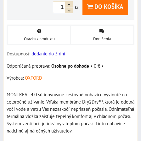
DO KOŠÍKA
ks
Otázka k produktu
Doručenia
Dostupnosť:
dodanie do 3 dní
Osobne po dohode
•
0 €
•
Výrobca:
OXFORD
MONTREAL 4.0 sú inovované cestovné nohavice vyvinuté na
celoročné užívanie. Vďaka membráne Dry2Dry™, ktorá je odolná
voči vode a vetru Vás nezaskočí nepriazeň počasia. Odnímateľná
termálna vložka zaisťuje tepelný komfort aj v chladnom počasí.
Systém ventilácií je ideálny v teplom počasí. Tieto nohavice
nadchnú aj náročných užívateľov.