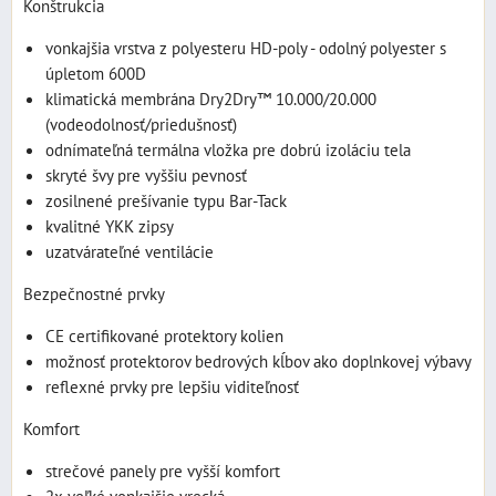
Konštrukcia
vonkajšia vrstva z polyesteru HD-poly - odolný polyester s
úpletom 600D
klimatická membrána Dry2Dry™ 10.000/20.000
(vodeodolnosť/priedušnosť)
odnímateľná termálna vložka pre dobrú izoláciu tela
skryté švy pre vyššiu pevnosť
zosilnené prešívanie typu Bar-Tack
kvalitné YKK zipsy
uzatvárateľné ventilácie
Bezpečnostné prvky
CE certifikované protektory kolien
možnosť protektorov bedrových kĺbov ako doplnkovej výbavy
reflexné prvky pre lepšiu viditeľnosť
Komfort
strečové panely pre vyšší komfort
2x veľké vonkajšie vrecká