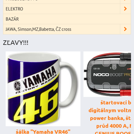
ELEKTRO
BAZÁR
JAWA, Simson,MZ,Babetta, ČZ cross
ZĽAVY!!!
štartovací box
digitálnym voltme
power banka, štar
prúd 4000 A, 
šálka "Yamaha VR46"
GENIUS BOOST