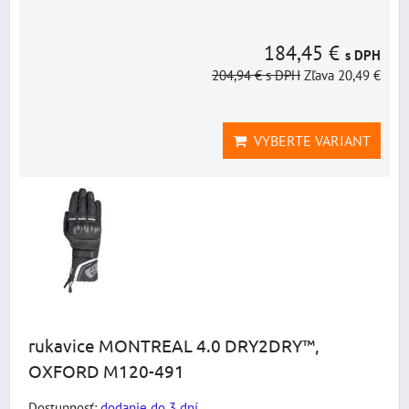
184,45 €
s DPH
204,94 €
s DPH
Zľava 20,49 €
VYBERTE VARIANT
rukavice MONTREAL 4.0 DRY2DRY™,
OXFORD M120-491
Dostupnosť:
dodanie do 3 dní