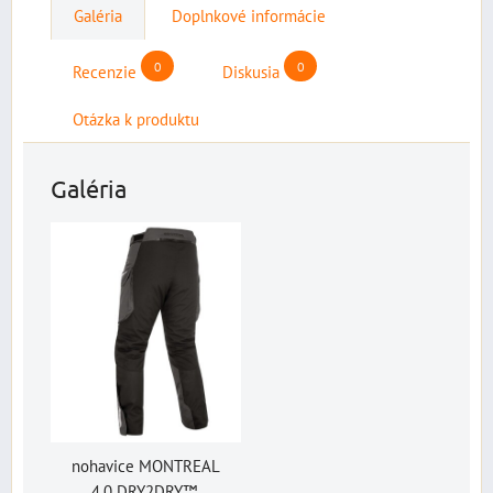
Galéria
Doplnkové informácie
0
0
Recenzie
Diskusia
Otázka k produktu
Galéria
nohavice MONTREAL
4.0 DRY2DRY™,