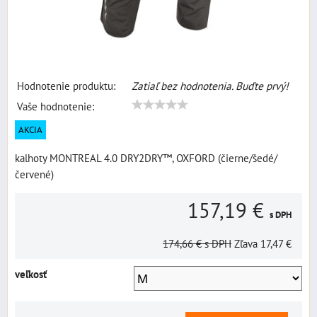
Hodnotenie produktu:
Zatiaľ bez hodnotenia. Buďte prvý!
Vaše hodnotenie:
AKCIA
kalhoty MONTREAL 4.0 DRY2DRY™, OXFORD (čierne/šedé/
červené)
157,19 €
s DPH
174,66 €
s DPH
Zľava
17,47 €
veľkosť