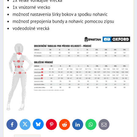
1x vnútorné vrecko
možnosť nastavenia šírky bokov a spodku nohavíc
možnosť prepojenia bundy a nohavíc pomocou zipsu
vodeodolné vrecká
Bluesky
Twitter
Facebook
Pinterest
Reddit
LinkedIn
WhatsApp
E-
mail