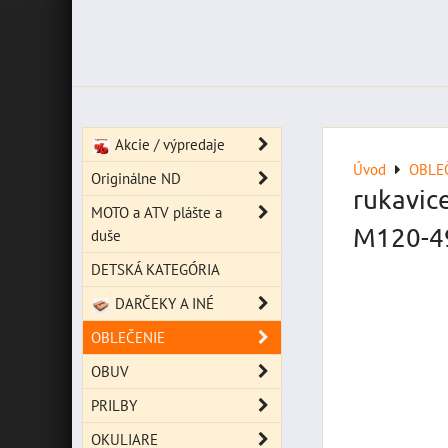
Akcie / výpredaje
Úvod
OBLE
Originálne ND
rukavic
MOTO a ATV plášte a
M120-4
duše
DETSKÁ KATEGÓRIA
DARČEKY A INÉ
OBLEČENIE
OBUV
PRILBY
OKULIARE