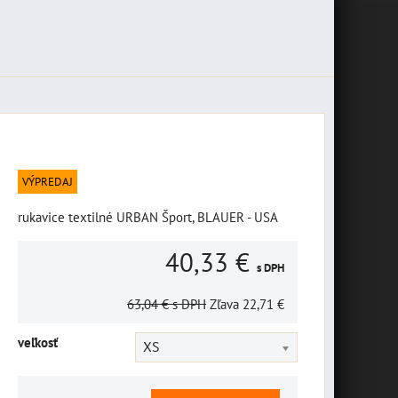
VÝPREDAJ
rukavice textilné URBAN Šport, BLAUER - USA
40,33 €
s DPH
63,04 €
s DPH
Zľava
22,71 €
veľkosť
XS