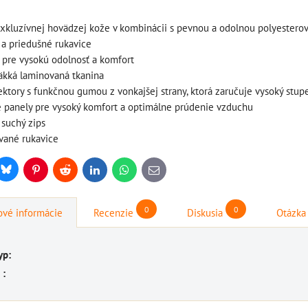
exkluzívnej hovädzej kože v kombinácii s pevnou a odolnou polyestero
 a priedušné rukavice
ň pre vysokú odolnosť a komfort
äkká laminovaná tkanina
štartovací box s
štartovací box +
ktory s funkčnou gumou z vonkajšej strany, ktorá zaručuje vysoký stup
digitálnym
power banka,
 panely pre vysoký komfort a optimálne prúdenie vzduchu
voltmetrom + power
bootovací prúd 400
suchý zips
banka, štartovací
A, NOCO GB20
ované rukavice
prúd 4000 A, NOCO
BAT997
GENIUS BOOST PRO
Bluesky
r
Pinterest
Reddit
LinkedIn
WhatsApp
E-
mail
štartovací box + power
GB150 (NOCO USA)
banka, bootovací prúd 400
BAT998
0
0
vé informácie
Recenzie
Diskusia
Otázka
A, NOCO GB20
štartovací box s digitálnym
109,01 €
s DPH
voltmetrom + power banka,
yp:
DO KOŠÍKA
štartovací...
ks
 :
333,83 €
s DPH