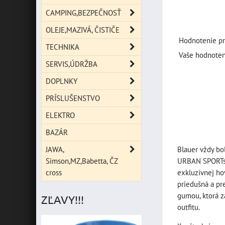
CAMPING,BEZPEČNOSŤ
OLEJE,MAZIVÁ, ČISTIČE
Hodnotenie pr
TECHNIKA
Vaše hodnoten
SERVIS,ÚDRŽBA
DOPLNKY
PRÍSLUŠENSTVO
ELEKTRO
BAZÁR
JAWA,
Blauer vždy bol
Simson,MZ,Babetta, ČZ
URBAN SPORTsú 
cross
exkluzívnej ho
priedušná a pr
gumou, ktorá z
ZĽAVY!!!
outfitu.