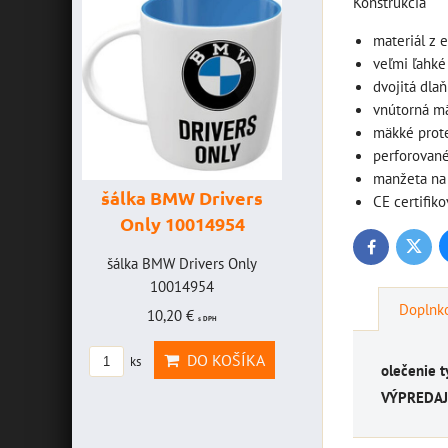
Konštrukcia
materiál z 
veľmi ľahké
dvojitá dla
vnútorná m
mäkké prote
perforované
manžeta na 
šálka BMW Drivers
šálka "Yamaha
CE certifik
Only 10014954
VR46" 10014772
Twitte
Facebook
ICE
šálka BMW Drivers Only
šálka "Yamaha VR46"
F -
10014954
10014772
Doplnko
10,20 €
19,46 €
s DPH
s DPH
E
DO KOŠÍKA
DO KOŠÍKA
ks
ks
olečenie t
VÝPREDAJ