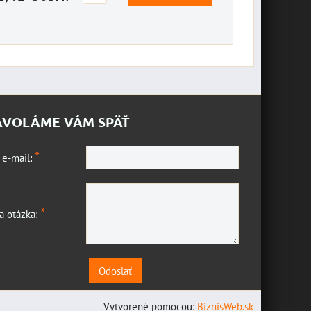
AVOLÁME VÁM SPÄŤ
*
 e-mail:
*
a otázka:
Odoslať
Vytvorené pomocou:
BiznisWeb.sk