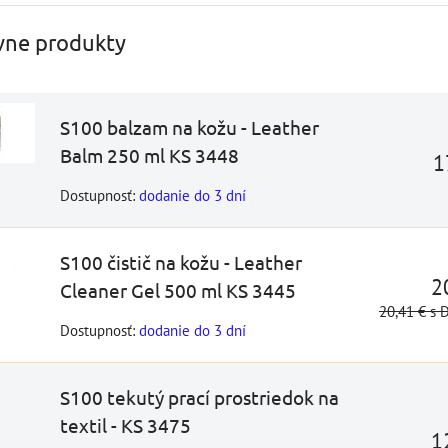
DO KOŠÍKA
ks
vne produkty
S100 balzam na kožu - Leather
Balm 250 ml KS 3448
1
Dostupnosť:
dodanie do 3 dní
S100 čistič na kožu - Leather
2
Cleaner Gel 500 ml KS 3445
20,41 €
s 
Dostupnosť:
dodanie do 3 dní
S100 tekutý prací prostriedok na
textil - KS 3475
1