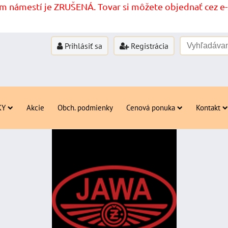
 námestí je ZRUŠENÁ. Tovar si môžete objednať cez e-s
Prihlásiť sa
Registrácia
KY
Akcie
Obch. podmienky
Cenová ponuka
Kontakt