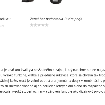
oduktu:
Zatiaľ bez hodnotenia. Buďte prvý!
ie:
 a je značkou kvality a nevšedného dizajnu, ktorý nadchne nielen na jaz
vysoko funkčné, krátke a priedušné rukavice, ktoré sa chvália tak tro
vädzej kože, ktorá je veľmi odolná a príjemná na dotyk v kombinácii s 
eto sú rukavice vhodné aj do horúcich letných dní alebo do rozpálené
aručuje vysoký stupeň ochrany a zároveň funguje ako dizajnový prvok,