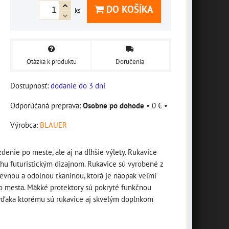
DO KOŠÍKA
ks
Otázka k produktu
Doručenia
Dostupnosť:
dodanie do 3 dní
Osobne po dohode
•
0 €
•
Výrobca:
BLAUER
denie po meste, ale aj na dlhšie výlety. Rukavice
chu futuristickým dizajnom. Rukavice sú vyrobené z
pevnou a odolnou tkaninou, ktorá je naopak veľmi
ho mesta. Mäkké protektory sú pokryté funkčnou
 vďaka ktorému sú rukavice aj skvelým doplnkom