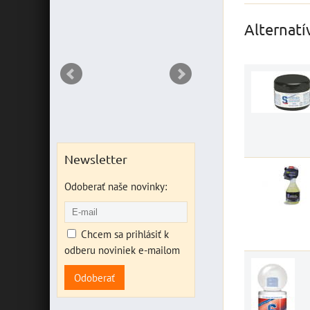
T
Alternatí
Newsletter
Odoberať naše novinky:
Chcem sa prihlásiť k
odberu noviniek e-mailom
Odoberať