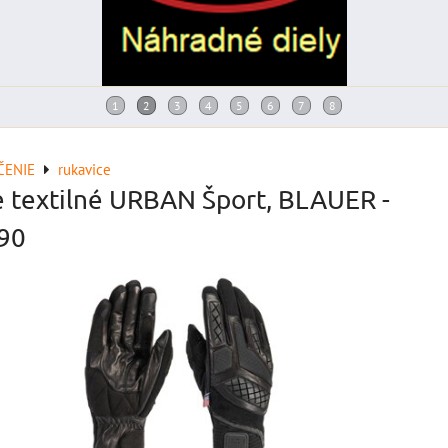
ČENIE
rukavice
e textilné URBAN Šport, BLAUER -
90