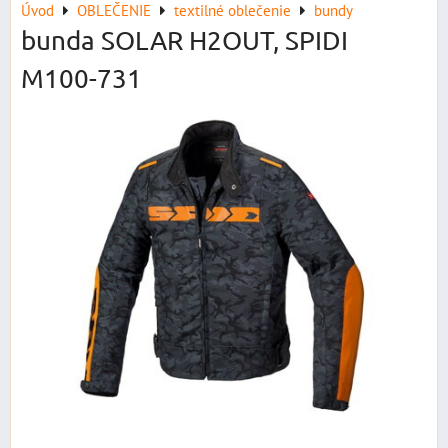
Úvod
OBLEČENIE
textilné oblečenie
bundy
bunda SOLAR H2OUT, SPIDI
M100-731