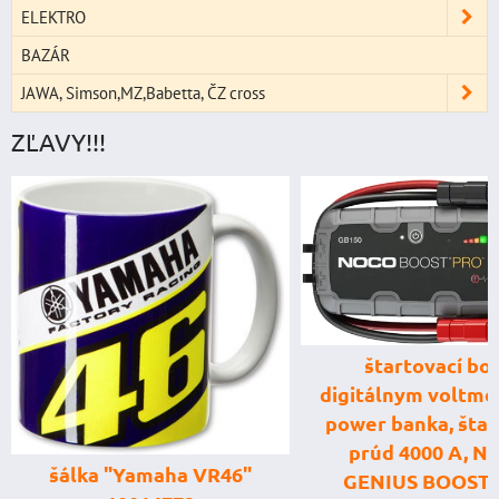
ELEKTRO
BAZÁR
JAWA, Simson,MZ,Babetta, ČZ cross
ZĽAVY!!!
štartovací box
digitálnym voltme
power banka, štar
prúd 4000 A, 
šálka "Yamaha VR46"
GENIUS BOOST