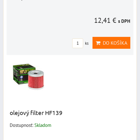
12,41 €
s DPH
DO KOŠÍKA
ks
olejový filter HF139
Dostupnosť:
Skladom