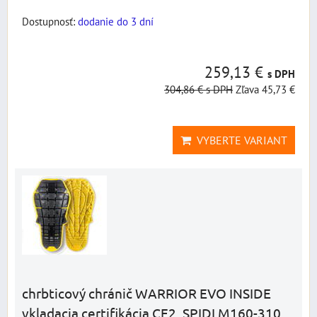
Dostupnosť:
dodanie do 3 dní
259,13 €
s DPH
304,86 €
s DPH
Zľava 45,73 €
VYBERTE VARIANT
chrbticový chránič WARRIOR EVO INSIDE
vkladacia certifikácia CE2, SPIDI M160-310