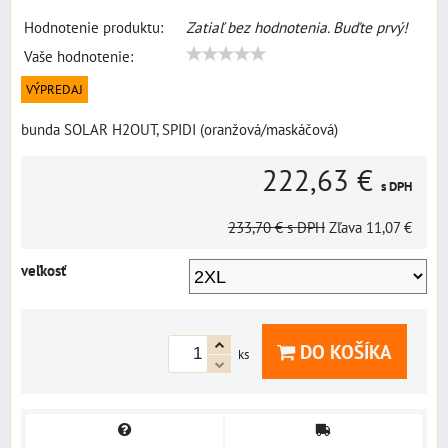
Hodnotenie produktu:
Zatiaľ bez hodnotenia. Buďte prvý!
Vaše hodnotenie:
VÝPREDAJ
bunda SOLAR H2OUT, SPIDI (oranžová/maskáčová)
222,63 €
s DPH
233,70 €
s DPH
Zľava
11,07 €
veľkosť
DO KOŠÍKA
ks