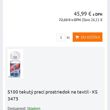
45,99 €
s DPH
72,10 €
s DPH
Zľava 26,11 €
DO KOŠÍKA
ks
S100 tekutý prací prostriedok na textil - KS
3475
Dostupnosť:
Skladom