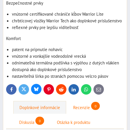
Bezpečnostné prvky
vnútorné certifikované chrániče kĺbov Warrior Lite
chrbticovej vložky Warrior Tech ako doplnkové príslušenstvo
reflexné prvky pre lepšiu viditeľnosť
Komfort
patent na pripnutie nohavíc
vnútorné a vonkajšie vodeodolné vrecká
odnímateľná termálna podšívka s výplňou z dutých vlákien
dostupná ako doplnkové príslušenstvo
nastaviteľná šírka po stranách pomocou velcro pásov
Bluesky
Twitter
Facebook
Pinterest
Reddit
LinkedIn
WhatsApp
E-
mail
0
Doplnkové informácie
Recenzie
0
Diskusia
Otázka k produktu