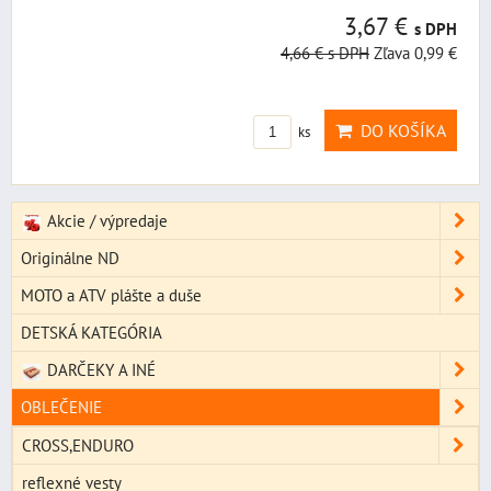
3,67 €
s DPH
4,66 €
s DPH
Zľava 0,99 €
DO KOŠÍKA
ks
Akcie / výpredaje
Originálne ND
MOTO a ATV plášte a duše
DETSKÁ KATEGÓRIA
DARČEKY A INÉ
OBLEČENIE
CROSS,ENDURO
reflexné vesty