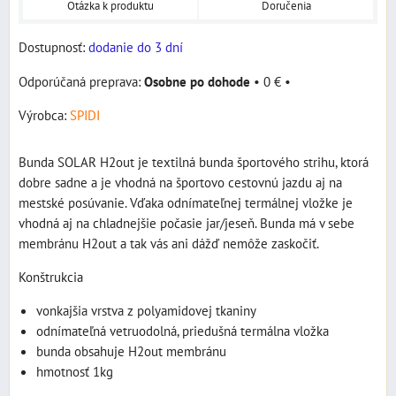
Otázka k produktu
Doručenia
Dostupnosť:
dodanie do 3 dní
Osobne po dohode
•
0 €
•
Výrobca:
SPIDI
Bunda SOLAR H2out je textilná bunda športového strihu, ktorá
dobre sadne a je vhodná na športovo cestovnú jazdu aj na
mestské posúvanie. Vďaka odnímateľnej termálnej vložke je
vhodná aj na chladnejšie počasie jar/jeseň. Bunda má v sebe
membránu H2out a tak vás ani dážď nemôže zaskočiť.
Konštrukcia
vonkajšia vrstva z polyamidovej tkaniny
odnímateľná vetruodolná, priedušná termálna vložka
bunda obsahuje H2out membránu
hmotnosť 1kg