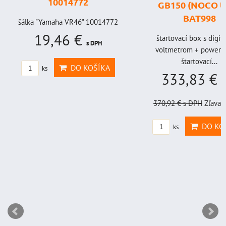
10014772
GB150 (NOCO U
BAT998
šálka "Yamaha VR46" 10014772
19,46 €
štartovací box s digi
s DPH
voltmetrom + power b
štartovací...
DO KOŠÍKA
ks
333,83 €
s
370,92 €
s DPH
Zľava 
DO KO
ks