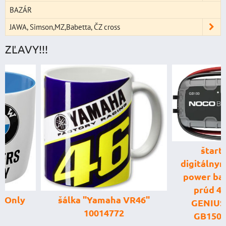
BAZÁR
JAWA, Simson,MZ,Babetta, ČZ cross
ZĽAVY!!!
štartovací box
digitálnym voltme
power banka, štar
prúd 4000 A, 
šálka "Yamaha VR46"
GENIUS BOOST
10014772
GB150 (NOCO U