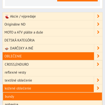
Akcie / výpredaje
Originálne ND
MOTO a ATV plášte a duše
DETSKÁ KATEGÓRIA
DARČEKY A INÉ
OBLEČENIE
CROSS,ENDURO
reflexné vesty
textilné oblečenie
kožené oblečenie
bundy
nohavice