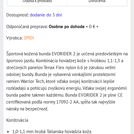
Otázka k produktu
Doručenia
Dostupnosť:
dodanie do 3 dní
Osobne po dohode
•
0 €
•
Výrobca:
SPIDI
Športová kožená bunda EVORIDER 2 je určená predovšetkým na
športovú jazdu. Kombinácia hovädzej kože s hrúbkou 1,1-1,3 a
strečových panelov Tenax Flex nylon 6.6 je zárukou veľmi
odolnej bundy. Bunda je vybavená vonkajšími protektormi
ramien Warrior Tech, ktoré vďaka svojej konštrukcii lepšie
rozkladajú a pohlcujú zvyškovú energiu. Vďaka svojej ergonómii
bunda padne takmer každému. Bunda EVORIDER 2 je plne CE
certifikovaná podľa normy 17092-2 AA, spĺňa tak najvyššie
nároky na bezpečnosť.
Konštrukcia
1,0-1,1 mm hrubá Talianska hovädzia koža