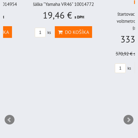
BAT998
šálka "Yamaha VR46" 10014772
19,46 €
štartovací box s digi
s DPH
voltmetrom + power b
štartovací...
DO KOŠÍKA
ks
333,83 €
s
370,92 €
s DPH
Zľava 
DO KO
ks