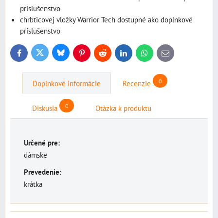
príslušenstvo
chrbticovej vložky Warrior Tech dostupné ako doplnkové
príslušenstvo
Bluesky
Twitter
Facebook
Pinterest
Reddit
LinkedIn
WhatsApp
E-
mail
0
Doplnkové informácie
Recenzie
0
Diskusia
Otázka k produktu
Určené pre:
dámske
Prevedenie:
krátka