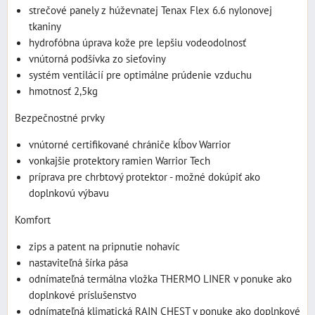
strečové panely z húževnatej Tenax Flex 6.6 nylonovej
tkaniny
hydrofóbna úprava kože pre lepšiu vodeodolnosť
vnútorná podšívka zo sieťoviny
systém ventilácií pre optimálne prúdenie vzduchu
hmotnosť 2,5kg
Bezpečnostné prvky
vnútorné certifikované chrániče kĺbov Warrior
vonkajšie protektory ramien Warrior Tech
príprava pre chrbtový protektor - možné dokúpiť ako
doplnkovú výbavu
Komfort
zips a patent na pripnutie nohavíc
nastaviteľná šírka pása
odnímateľná termálna vložka THERMO LINER v ponuke ako
doplnkové príslušenstvo
odnímateľná klimatická RAIN CHEST v ponuke ako doplnkové