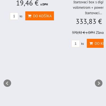
19,46 €
štartovací box s digi
s DPH
voltmetrom + power b
štartovací...
DO KOŠÍKA
ks
333,83 €
s
370,92 €
s DPH
Zľava 
DO KO
ks