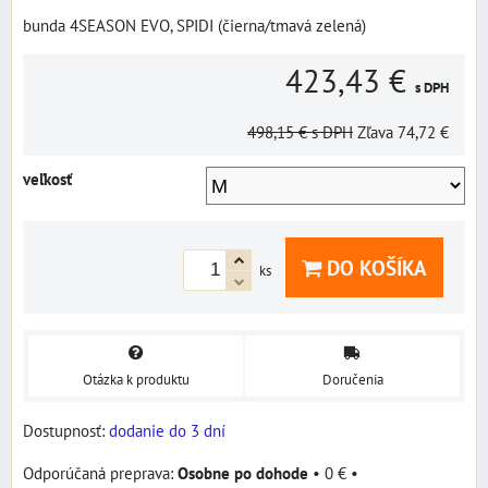
bunda 4SEASON EVO, SPIDI (čierna/tmavá zelená)
423,43 €
s DPH
498,15 €
s DPH
Zľava
74,72 €
veľkosť
DO KOŠÍKA
ks
Otázka k produktu
Doručenia
Dostupnosť:
dodanie do 3 dní
Osobne po dohode
•
0 €
•