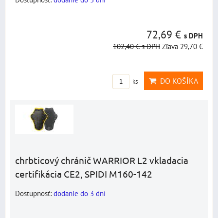
72,69 €
s DPH
102,40 €
s DPH
Zľava 29,70 €
DO KOŠÍKA
ks
chrbticový chránič WARRIOR L2 vkladacia
certifikácia CE2, SPIDI M160-142
Dostupnosť:
dodanie do 3 dní