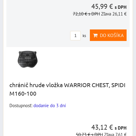
45,99 €
s DPH
72,10 €
s DPH
Zľava 26,11 €
DO KOŠÍKA
ks
chránič hrude vložka WARRIOR CHEST, SPIDI
M160-100
Dostupnosť:
dodanie do 3 dní
43,12 €
s DPH
50,73 €
s DPH
Zľava 7,61 €