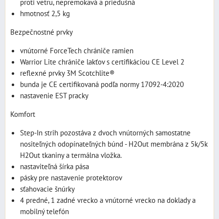
proti vetru, nepremokavá a priedušná
hmotnosť 2,5 kg
Bezpečnostné prvky
vnútorné ForceTech chrániče ramien
Warrior Lite chrániče lakťov s certifikáciou CE Level 2
reflexné prvky 3M Scotchlite®
bunda je CE certifikovaná podľa normy 17092-4:2020
nastavenie EST pracky
Komfort
Step-In strih pozostáva z dvoch vnútorných samostatne
nositeľných odopínateľných búnd - H2Out membrána z 5k/5k
H2Out tkaniny a termálna vložka.
nastaviteľná šírka pása
pásky pre nastavenie protektorov
sťahovacie šnúrky
4 predné, 1 zadné vrecko a vnútorné vrecko na doklady a
mobilný telefón