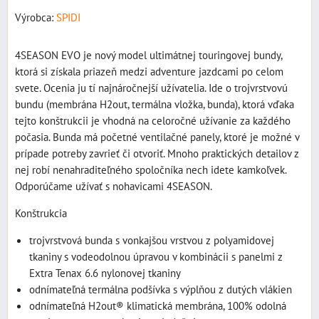
Výrobca:
SPIDI
4SEASON EVO je nový model ultimátnej touringovej bundy,
ktorá si získala priazeň medzi adventure jazdcami po celom
svete. Ocenia ju tí najnáročnejší užívatelia. Ide o trojvrstvovú
bundu (membrána H2out, termálna vložka, bunda), ktorá vďaka
tejto konštrukcii je vhodná na celoročné užívanie za každého
počasia. Bunda má početné ventilačné panely, ktoré je možné v
prípade potreby zavrieť či otvoriť. Mnoho praktických detailov z
nej robí nenahraditeľného spoločníka nech idete kamkoľvek.
Odporúčame užívať s nohavicami 4SEASON.
Konštrukcia
trojvrstvová bunda s vonkajšou vrstvou z polyamidovej
tkaniny s vodeodolnou úpravou v kombinácii s panelmi z
Extra Tenax 6.6 nylonovej tkaniny
odnímateľná termálna podšívka s výplňou z dutých vlákien
odnímateľná H2out® klimatická membrána, 100% odolná