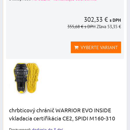
302,33 €
s DPH
355,68 €
s DPH
Zľava 53,35 €
VYBERTE VARIANT
chrbticový chránič WARRIOR EVO INSIDE
vkladacia certifikácia CE2, SPIDI M160-310
Dostupnosť:
dodanie do 3 dní