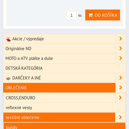
DO KOŠÍKA
ks
Akcie / výpredaje
Originálne ND
MOTO a ATV plášte a duše
DETSKÁ KATEGÓRIA
DARČEKY A INÉ
OBLEČENIE
CROSS,ENDURO
reflexné vesty
textilné oblečenie
bundy