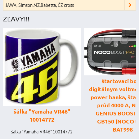
JAWA, Simson,MZ,Babetta, ČZ cross
ZĽAVY!!!
štartovací box
digitálnym voltme
power banka, štar
prúd 4000 A, 
šálka "Yamaha VR46"
GENIUS BOOST
10014772
GB150 (NOCO U
BAT998
šálka "Yamaha VR46" 10014772