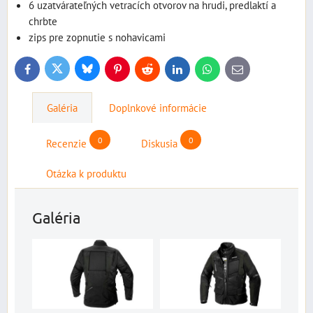
6 uzatvárateľných vetracích otvorov na hrudi, predlaktí a
chrbte
zips pre zopnutie s nohavicami
Bluesky
Twitter
Facebook
Pinterest
Reddit
LinkedIn
WhatsApp
E-
mail
Galéria
Doplnkové informácie
0
0
Recenzie
Diskusia
Otázka k produktu
Galéria