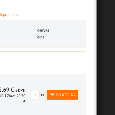
 k produktu
dámske
dlhá
2,69 €
s DPH
DO KOŠÍKA
ks
 DPH
Zľava 29,70
€