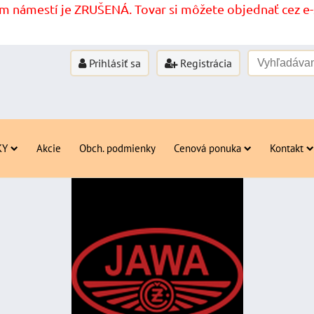
 námestí je ZRUŠENÁ. Tovar si môžete objednať cez e-s
Prihlásiť sa
Registrácia
KY
Akcie
Obch. podmienky
Cenová ponuka
Kontakt