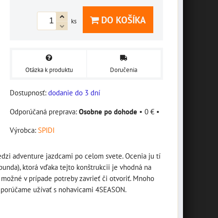
DO KOŠÍKA
ks
Otázka k produktu
Doručenia
Dostupnosť:
dodanie do 3 dní
Osobne po dohode
•
0 €
•
Výrobca:
SPIDI
dzi adventure jazdcami po celom svete. Ocenia ju tí
bunda), ktorá vďaka tejto konštrukcii je vhodná na
 možné v prípade potreby zavrieť či otvoriť. Mnoho
 Odporúčame užívať s nohavicami 4SEASON.