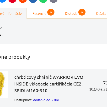
mail
0
0
vé informácie
Recenzie
Diskusia
Otázka
e:
e:
vne produkty
chrbticový chránič WARRIOR EVO
7
INSIDE vkladacia certifikácia CE2,
102,40 €
s
SPIDI M160-310
Dostupnosť:
dodanie do 3 dní