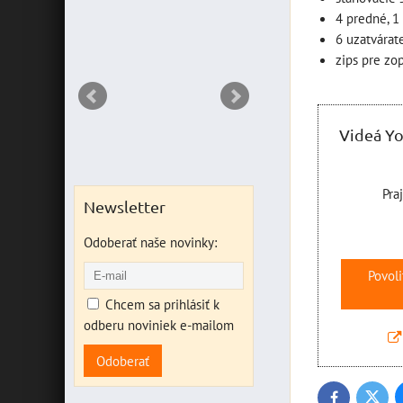
DO KO
ks
4 predné, 1
6 uzatvárate
zips pre zo
Videá Y
Pra
Newsletter
Odoberať naše novinky:
Povoli
Chcem sa prihlásiť k
odberu noviniek e-mailom
Odoberať
Twitte
Facebook