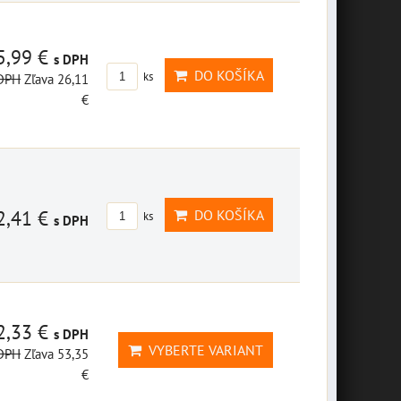
5,99 €
s DPH
DO KOŠÍKA
ks
 DPH
Zľava 26,11
€
2,41 €
DO KOŠÍKA
ks
s DPH
2,33 €
s DPH
VYBERTE VARIANT
 DPH
Zľava 53,35
€