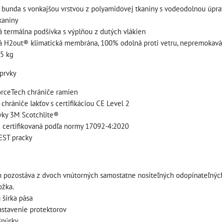
á bunda s vonkajšou vrstvou z polyamidovej tkaniny s vodeodolnou úpra
kaniny
 termálna podšívka s výplňou z dutých vlákien
 H2out® klimatická membrána, 100% odolná proti vetru, nepremokavá
5 kg
 s
štartovací box +
špeciálny set
prvky
power banka,
ower
náradia pre BMW
bootovací prúd 400
orceTech chrániče ramien
ací
10002768
A, NOCO GB20
 chrániče lakťov s certifikáciou CE Level 2
NOCO
BAT997
vky 3M Scotchlite®
Novšie motocykle BMW
 PRO
 certifikovaná podľa normy 17092-4:2020
majú vôbec málo nástrojov
štartovací box + power
SA)
EST pracky
základnej výbave a...
banka, bootovací prúd 400
A, NOCO GB20
30,74 €
s DPH
tálnym
109,01 €
s DPH
ih pozostáva z dvoch vnútorných samostatne nositeľných odopínateľný
DO KOŠÍK
ks
anka,
ožka.
DO KOŠÍKA
ks
 šírka pása
astavenie protektorov
šnúrky