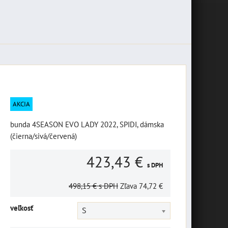
AKCIA
bunda 4SEASON EVO LADY 2022, SPIDI, dámska
(čierna/sivá/červená)
423,43 €
s DPH
498,15 €
s DPH
Zľava
74,72 €
veľkosť
S