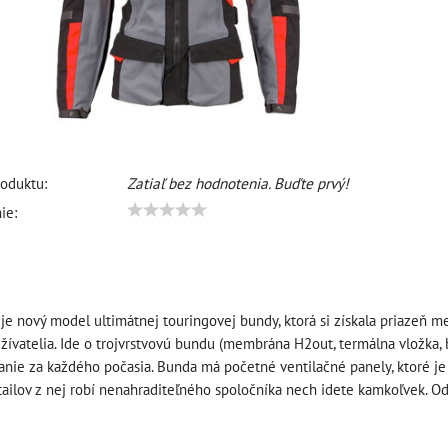
oduktu:
Zatiaľ bez hodnotenia. Buďte prvý!
ie:
 nový model ultimátnej touringovej bundy, ktorá si získala priazeň me
žívatelia. Ide o trojvrstvovú bundu (membrána H2out, termálna vložka, 
anie za každého počasia. Bunda má početné ventilačné panely, ktoré je
tailov z nej robí nenahraditeľného spoločníka nech idete kamkoľvek.