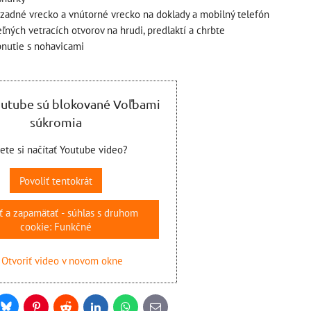
ŠÍKA
 zadné vrecko a vnútorné vrecko na doklady a mobilný telefón
ľných vetracích otvorov na hrudi, predlaktí a chrbte
pnutie s nohavicami
outube sú blokované Voľbami
súkromia
jete si načítať Youtube video?
Povoliť tentokrát
ť a zapamätať - súhlas s druhom
cookie: Funkčné
Otvoriť video v novom okne
Bluesky
r
Pinterest
Reddit
LinkedIn
WhatsApp
E-