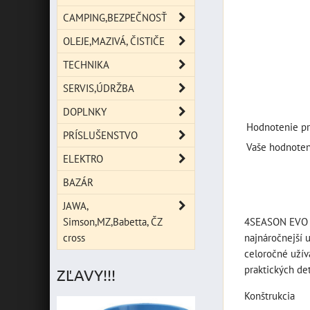
CAMPING,BEZPEČNOSŤ
OLEJE,MAZIVÁ, ČISTIČE
TECHNIKA
SERVIS,ÚDRŽBA
DOPLNKY
Hodnotenie pr
PRÍSLUŠENSTVO
Vaše hodnoten
ELEKTRO
BAZÁR
JAWA,
Simson,MZ,Babetta, ČZ
4SEASON EVO je
cross
najnáročnejší u
celoročné užív
praktických de
ZĽAVY!!!
Konštrukcia