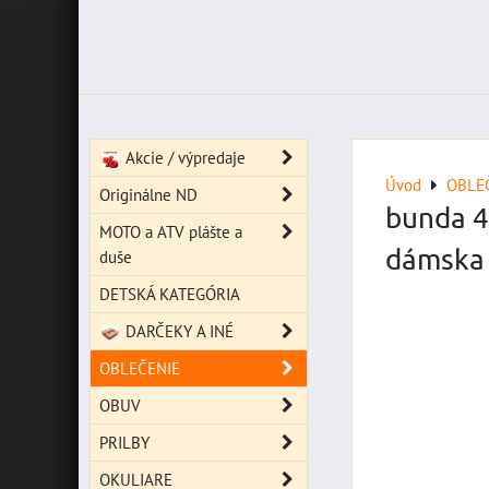
Akcie / výpredaje
Úvod
OBLE
Originálne ND
bunda 4
MOTO a ATV plášte a
dámska
duše
DETSKÁ KATEGÓRIA
DARČEKY A INÉ
OBLEČENIE
OBUV
PRILBY
OKULIARE