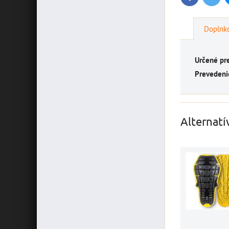
Doplnko
Určené pr
Prevedeni
Alternatí