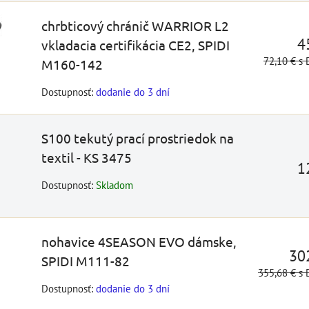
chrbticový chránič WARRIOR L2
4
vkladacia certifikácia CE2, SPIDI
72,10 €
s
M160-142
Dostupnosť:
dodanie do 3 dní
S100 tekutý prací prostriedok na
textil - KS 3475
1
Dostupnosť:
Skladom
nohavice 4SEASON EVO dámske,
30
SPIDI M111-82
355,68 €
s
Dostupnosť:
dodanie do 3 dní