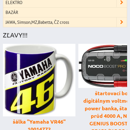
ELEKTRO
BAZÁR
JAWA, Simson,MZ,Babetta, ČZ cross
ZĽAVY!!!
štartovací box
digitálnym voltme
power banka, štar
prúd 4000 A, 
šálka "Yamaha VR46"
GENIUS BOOST
10014772