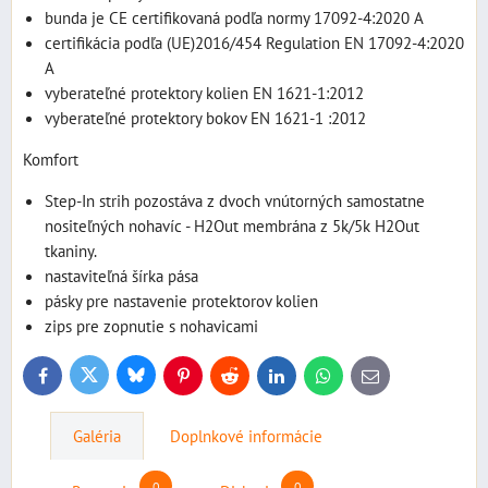
bunda je CE certifikovaná podľa normy 17092-4:2020 A
certifikácia podľa (UE)2016/454 Regulation EN 17092-4:2020
A
vyberateľné protektory kolien EN 1621-1:2012
vyberateľné protektory bokov EN 1621-1 :2012
Komfort
Step-In strih pozostáva z dvoch vnútorných samostatne
nositeľných nohavíc - H2Out membrána z 5k/5k H2Out
tkaniny.
nastaviteľná šírka pása
pásky pre nastavenie protektorov kolien
zips pre zopnutie s nohavicami
Bluesky
Twitter
Facebook
Pinterest
Reddit
LinkedIn
WhatsApp
E-
mail
Galéria
Doplnkové informácie
0
0