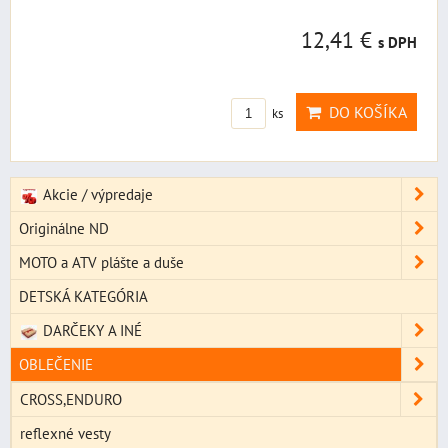
12,41 €
s DPH
DO KOŠÍKA
ks
Akcie / výpredaje
Originálne ND
MOTO a ATV plášte a duše
DETSKÁ KATEGÓRIA
DARČEKY A INÉ
OBLEČENIE
CROSS,ENDURO
reflexné vesty