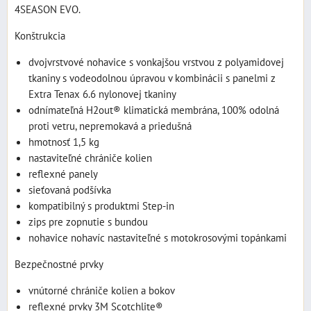
4SEASON EVO.
Konštrukcia
dvojvrstvové nohavice s vonkajšou vrstvou z polyamidovej
tkaniny s vodeodolnou úpravou v kombinácii s panelmi z
Extra Tenax 6.6 nylonovej tkaniny
odnímateľná H2out® klimatická membrána, 100% odolná
proti vetru, nepremokavá a priedušná
hmotnosť 1,5 kg
nastaviteľné chrániče kolien
reflexné panely
sieťovaná podšívka
kompatibilný s produktmi Step-in
zips pre zopnutie s bundou
nohavice nohavíc nastaviteľné s motokrosovými topánkami
Bezpečnostné prvky
vnútorné chrániče kolien a bokov
reflexné prvky 3M Scotchlite®