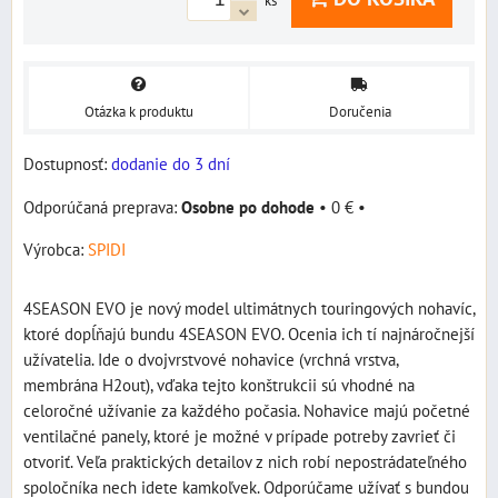
ks
Otázka k produktu
Doručenia
Dostupnosť:
dodanie do 3 dní
Osobne po dohode
•
0 €
•
Výrobca:
SPIDI
4SEASON EVO je nový model ultimátnych touringových nohavíc,
ktoré dopĺňajú bundu 4SEASON EVO. Ocenia ich tí najnáročnejší
užívatelia. Ide o dvojvrstvové nohavice (vrchná vrstva,
membrána H2out), vďaka tejto konštrukcii sú vhodné na
celoročné užívanie za každého počasia. Nohavice majú početné
ventilačné panely, ktoré je možné v prípade potreby zavrieť či
otvoriť. Veľa praktických detailov z nich robí nepostrádateľného
spoločníka nech idete kamkoľvek. Odporúčame užívať s bundou