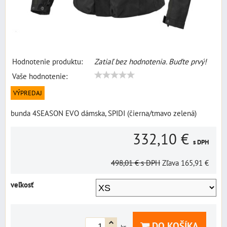
Hodnotenie produktu:
Zatiaľ bez hodnotenia. Buďte prvý!
Vaše hodnotenie:
VÝPREDAJ
bunda 4SEASON EVO dámska, SPIDI (čierna/tmavo zelená)
332,10 €
s DPH
498,01 €
s DPH
Zľava
165,91 €
veľkosť
DO KOŠÍKA