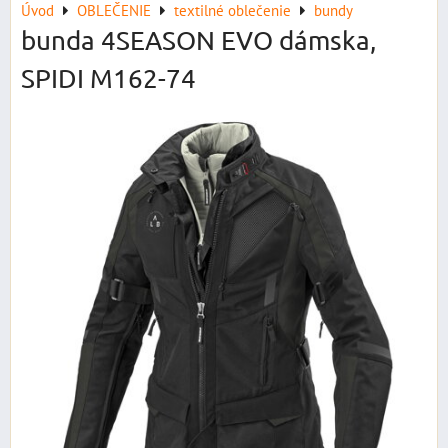
Úvod
OBLEČENIE
textilné oblečenie
bundy
bunda 4SEASON EVO dámska,
SPIDI M162-74