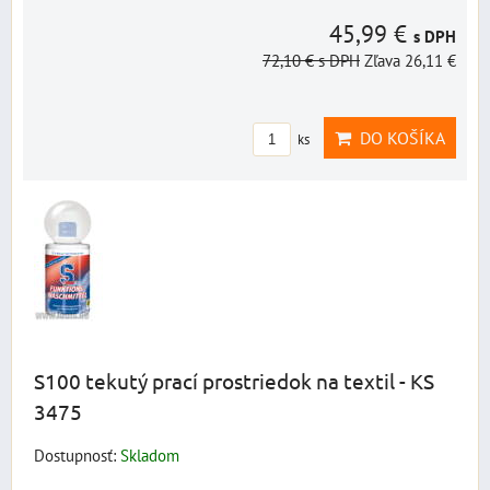
45,99 €
s DPH
72,10 €
s DPH
Zľava 26,11 €
DO KOŠÍKA
ks
S100 tekutý prací prostriedok na textil - KS
3475
Dostupnosť:
Skladom