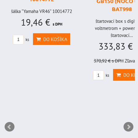
GB150 (NOCO U
BAT998
šálka "Yamaha VR46" 10014772
19,46 €
štartovací box s digi
s DPH
voltmetrom + power b
štartovací...
DO KOŠÍKA
ks
333,83 €
s
370,92 €
s DPH
Zľava 
DO KO
ks