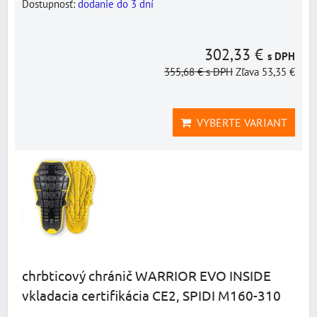
Dostupnosť:
dodanie do 3 dní
302,33 €
s DPH
355,68 €
s DPH
Zľava 53,35 €
VYBERTE VARIANT
chrbticový chránič WARRIOR EVO INSIDE
vkladacia certifikácia CE2, SPIDI M160-310