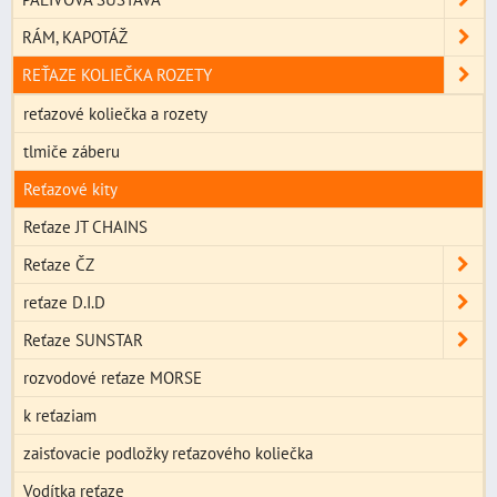
RÁM, KAPOTÁŽ
REŤAZE KOLIEČKA ROZETY
reťazové koliečka a rozety
tlmiče záberu
Reťazové kity
Reťaze JT CHAINS
Reťaze ČZ
reťaze D.I.D
Reťaze SUNSTAR
rozvodové reťaze MORSE
k reťaziam
zaisťovacie podložky reťazového koliečka
Vodítka reťaze