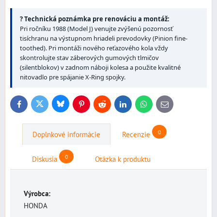
?️ Technická poznámka pre renováciu a montáž:
Pri ročníku 1988 (Model J) venujte zvýšenú pozornosť
tisíchranu na výstupnom hriadeli prevodovky (Pinion fine-
toothed). Pri montáži nového reťazového kola vždy
skontrolujte stav záberových gumových tlmičov
(silentblokov) v zadnom náboji kolesa a použite kvalitné
nitovadlo pre spájanie X-Ring spojky.
Bluesky
Twitter
Facebook
Pinterest
Reddit
LinkedIn
WhatsApp
E-
mail
0
Doplnkové informácie
Recenzie
0
Diskusia
Otázka k produktu
Výrobca:
HONDA