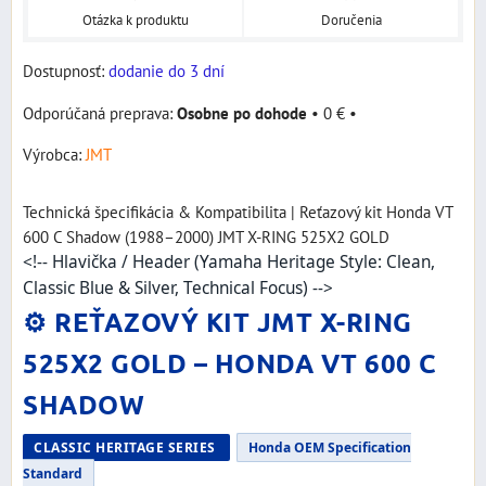
Otázka k produktu
Doručenia
Dostupnosť:
dodanie do 3 dní
Osobne po dohode
•
0 €
•
Výrobca:
JMT
Technická špecifikácia & Kompatibilita | Reťazový kit Honda VT
600 C Shadow (1988–2000) JMT X-RING 525X2 GOLD
<!-- Hlavička / Header (Yamaha Heritage Style: Clean,
Classic Blue & Silver, Technical Focus) -->
⚙️ REŤAZOVÝ KIT JMT X-RING
525X2 GOLD – HONDA VT 600 C
SHADOW
CLASSIC HERITAGE SERIES
Honda OEM Specification
Standard