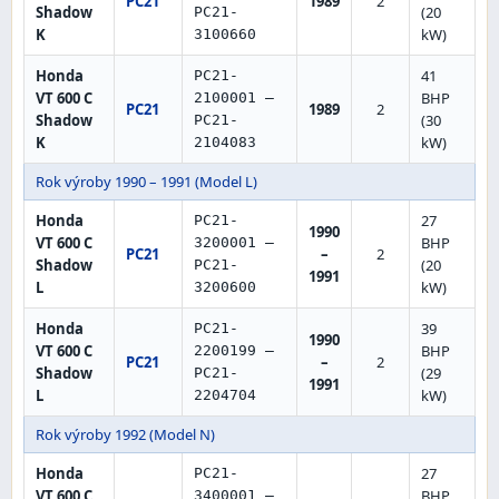
PC21
1989
2
Shadow
(20
PC21-
K
kW)
3100660
Honda
41
PC21-
VT 600 C
BHP
2100001 –
PC21
1989
2
Shadow
(30
PC21-
K
kW)
2104083
Rok výroby 1990 – 1991 (Model L)
Honda
27
PC21-
1990
VT 600 C
BHP
3200001 –
PC21
–
2
Shadow
(20
PC21-
1991
L
kW)
3200600
Honda
39
PC21-
1990
VT 600 C
BHP
2200199 –
PC21
–
2
Shadow
(29
PC21-
1991
L
kW)
2204704
Rok výroby 1992 (Model N)
Honda
27
PC21-
VT 600 C
BHP
3400001 –