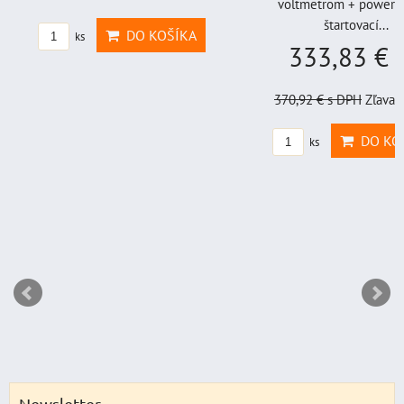
voltmetrom + power b
štartovací...
DO KOŠÍKA
ks
333,83 €
s
370,92 €
s DPH
Zľava 
DO KO
ks
Newsletter