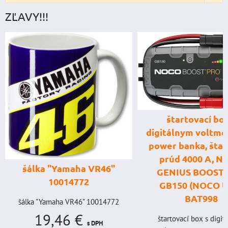
ZĽAVY!!!
štartovací box
digitálnym voltme
power banka, štar
prúd 4000 A, 
šálka "Yamaha VR46"
GENIUS BOOST
10014772
GB150 (NOCO U
BAT998
šálka "Yamaha VR46" 10014772
19,46 €
štartovací box s digi
s DPH