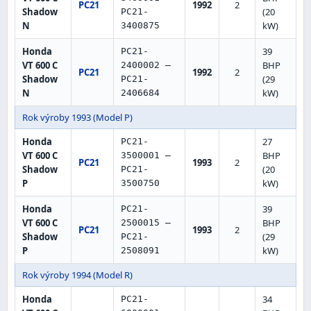
PC21
1992
2
Shadow
(20
PC21-
N
kW)
3400875
Honda
39
PC21-
VT 600 C
BHP
2400002 –
PC21
1992
2
Shadow
(29
PC21-
N
kW)
2406684
Rok výroby 1993 (Model P)
Honda
27
PC21-
VT 600 C
BHP
3500001 –
PC21
1993
2
Shadow
(20
PC21-
P
kW)
3500750
Honda
39
PC21-
VT 600 C
BHP
2500015 –
PC21
1993
2
Shadow
(29
PC21-
P
kW)
2508091
Rok výroby 1994 (Model R)
Honda
34
PC21-