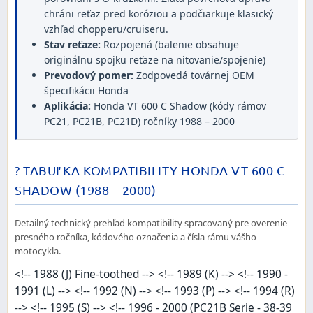
chráni reťaz pred koróziou a podčiarkuje klasický
vzhľad chopperu/cruiseru.
Stav reťaze:
Rozpojená (balenie obsahuje
originálnu spojku reťaze na nitovanie/spojenie)
Prevodový pomer:
Zodpovedá továrnej OEM
špecifikácii Honda
Aplikácia:
Honda VT 600 C Shadow (kódy rámov
PC21, PC21B, PC21D) ročníky 1988 – 2000
? TABUĽKA KOMPATIBILITY HONDA VT 600 C
SHADOW (1988 – 2000)
Detailný technický prehľad kompatibility spracovaný pre overenie
presného ročníka, kódového označenia a čísla rámu vášho
motocykla.
<!-- 1988 (J) Fine-toothed --> <!-- 1989 (K) --> <!-- 1990 -
1991 (L) --> <!-- 1992 (N) --> <!-- 1993 (P) --> <!-- 1994 (R)
--> <!-- 1995 (S) --> <!-- 1996 - 2000 (PC21B Serie - 38-39