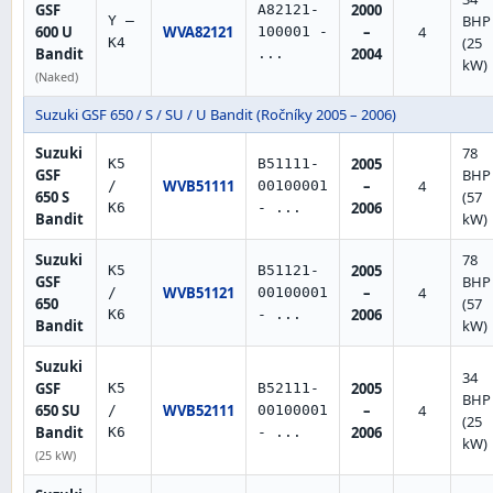
GSF
2000
A82121-
BHP
Y –
600 U
WVA82121
–
4
100001 -
(25
K4
Bandit
2004
...
kW)
(Naked)
Suzuki GSF 650 / S / SU / U Bandit (Ročníky 2005 – 2006)
Suzuki
78
2005
K5
B51111-
GSF
BHP
WVB51111
–
4
/
00100001
650 S
(57
2006
K6
- ...
Bandit
kW)
Suzuki
78
2005
K5
B51121-
GSF
BHP
WVB51121
–
4
/
00100001
650
(57
2006
K6
- ...
Bandit
kW)
Suzuki
34
GSF
2005
K5
B52111-
BHP
650 SU
WVB52111
–
4
/
00100001
(25
Bandit
2006
K6
- ...
kW)
(25 kW)