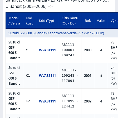
Bandit (Škrtená verzia - 25 kW) --> <!-- GSF 650 / S / SU /
U Bandit (2005–2006) -->
Model
Kód
Číslo rámu
Kód (Typ)
Rok
Valce
Výk
/ Verzia
kusu
(Od - Do)
Suzuki GSF 600 S Bandit (Kapotovaná verzia - 57 kW / 78 BHP)
Suzuki
78
A81111-
GSF
BHP
WVA81111
2000
4
Y
100001 -
600 S
(57
109247
Bandit
kW)
Suzuki
78
A81111-
GSF
BHP
WVA81111
2001
4
K1
109248 -
600 S
(57
117894
Bandit
kW)
Suzuki
78
A81111-
GSF
BHP
WVA81111
2002
4
K2
117895 -
600 S
(57
124412
Bandit
kW)