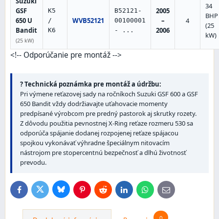
Suzuki
34
GSF
2005
K5
B52121-
BHP
650 U
WVB52121
–
4
/
00100001
(25
Bandit
2006
K6
- ...
kW)
(25 kW)
<!-- Odporúčanie pre montáž -->
?️ Technická poznámka pre montáž a údržbu:
Pri výmene reťazovej sady na ročníkoch Suzuki GSF 600 a GSF
650 Bandit vždy dodržiavajte uťahovacie momenty
predpísané výrobcom pre predný pastorok aj skrutky rozety.
Z dôvodu použitia pevnostnej X-Ring reťaze rozmeru 530 sa
odporúča spájanie dodanej rozpojenej reťaze spájacou
spojkou vykonávať výhradne špeciálnym nitovacím
nástrojom pre stopercentnú bezpečnosť a dlhú životnosť
prevodu.
Bluesky
Twitter
Facebook
Pinterest
Reddit
LinkedIn
WhatsApp
E-
mail
0