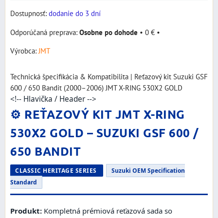
Dostupnosť:
dodanie do 3 dní
Osobne po dohode
•
0 €
•
Výrobca:
JMT
Technická špecifikácia & Kompatibilita | Reťazový kit Suzuki GSF
600 / 650 Bandit (2000–2006) JMT X-RING 530X2 GOLD
<!-- Hlavička / Header -->
⚙️ REŤAZOVÝ KIT JMT X-RING
530X2 GOLD – SUZUKI GSF 600 /
650 BANDIT
CLASSIC HERITAGE SERIES
Suzuki OEM Specification
Standard
Produkt:
Kompletná prémiová reťazová sada so