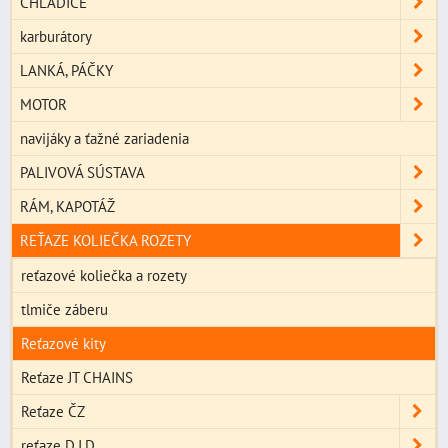
CHLADIČE
karburátory
LANKÁ, PÁČKY
MOTOR
navijáky a ťažné zariadenia
PALIVOVÁ SÚSTAVA
RÁM, KAPOTÁŽ
REŤAZE KOLIEČKA ROZETY
reťazové koliečka a rozety
tlmiče záberu
Reťazové kity
Reťaze JT CHAINS
Reťaze ČZ
reťaze D.I.D