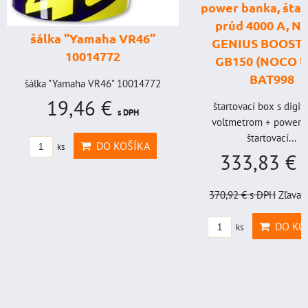
power banka, štar
prúd 4000 A, 
šálka "Yamaha VR46"
GENIUS BOOST
10014772
GB150 (NOCO U
BAT998
šálka "Yamaha VR46" 10014772
19,46 €
štartovací box s digi
s DPH
voltmetrom + power b
štartovací...
DO KOŠÍKA
ks
333,83 €
s
370,92 €
s DPH
Zľava 
DO KO
ks