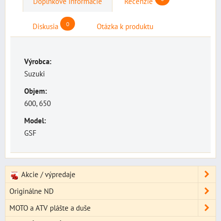
Doplnkové informácie
Recenzie
0
Diskusia
Otázka k produktu
Výrobca:
Suzuki
Objem:
600, 650
Model:
GSF
Akcie / výpredaje
Originálne ND
MOTO a ATV plášte a duše