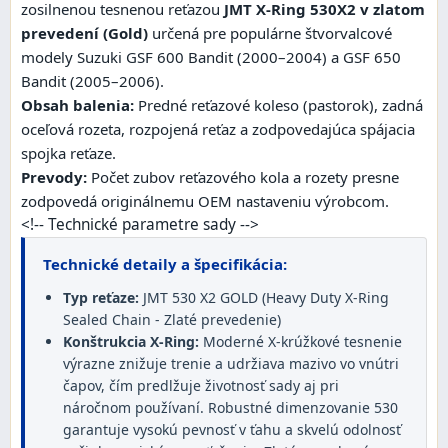
zosilnenou tesnenou reťazou
JMT X-Ring 530X2 v zlatom
prevedení (Gold)
určená pre populárne štvorvalcové
modely Suzuki GSF 600 Bandit (2000–2004) a GSF 650
Bandit (2005–2006).
Obsah balenia:
Predné reťazové koleso (pastorok), zadná
oceľová rozeta, rozpojená reťaz a zodpovedajúca spájacia
spojka reťaze.
Prevody:
Počet zubov reťazového kola a rozety presne
zodpovedá originálnemu OEM nastaveniu výrobcom.
<!-- Technické parametre sady -->
Technické detaily a špecifikácia:
Typ reťaze:
JMT 530 X2 GOLD (Heavy Duty X-Ring
Sealed Chain - Zlaté prevedenie)
Konštrukcia X-Ring:
Moderné X-krúžkové tesnenie
výrazne znižuje trenie a udržiava mazivo vo vnútri
čapov, čím predlžuje životnosť sady aj pri
náročnom používaní. Robustné dimenzovanie 530
garantuje vysokú pevnosť v ťahu a skvelú odolnosť