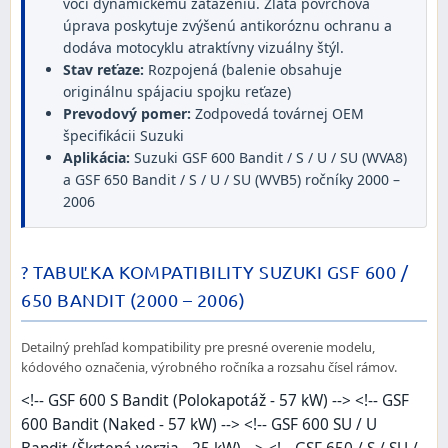
voči dynamickému zaťaženiu. Zlatá povrchová
úprava poskytuje zvýšenú antikoróznu ochranu a
dodáva motocyklu atraktívny vizuálny štýl.
Stav reťaze:
Rozpojená (balenie obsahuje
originálnu spájaciu spojku reťaze)
Prevodový pomer:
Zodpovedá továrnej OEM
špecifikácii Suzuki
Aplikácia:
Suzuki GSF 600 Bandit / S / U / SU (WVA8)
a GSF 650 Bandit / S / U / SU (WVB5) ročníky 2000 –
2006
? TABUĽKA KOMPATIBILITY SUZUKI GSF 600 /
650 BANDIT (2000 – 2006)
Detailný prehľad kompatibility pre presné overenie modelu,
kódového označenia, výrobného ročníka a rozsahu čísel rámov.
<!-- GSF 600 S Bandit (Polokapotáž - 57 kW) --> <!-- GSF
600 Bandit (Naked - 57 kW) --> <!-- GSF 600 SU / U