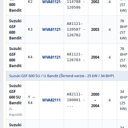
WVA81121
2002
4
K2
114788 -
600
(57
120586
Bandit
kW)
Suzuki
78
A81121-
GSF
BHP
WVA81121
2003
4
K3
120587 -
600
(57
126702
Bandit
kW)
Suzuki
78
GSF
BHP
A81121-
WVA81121
2004
4
K4
600
(57
126703 -
Bandit
kW)
Suzuki GSF 600 SU / U Bandit (Škrtené verzie - 25 kW / 34 BHP)
Suzuki
GSF
34
2000
A82111-
600 SU
BHP
Y –
WVA82111
–
4
100001 -
Bandit
(25
K4
2004
...
kW)
(S-
Kapotáž)
Suzuki
34