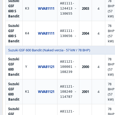
Suzuki
78
A81111-
GSF
BHP
WVA81111
2003
4
K3
124413 -
600 S
(57
130655
Bandit
kW)
Suzuki
78
GSF
BHP
A81111-
WVA81111
2004
4
K4
600 S
(57
130656 -
Bandit
kW)
Suzuki GSF 600 Bandit (Naked verzia - 57 kW / 78 BHP)
Suzuki
78
A81121-
GSF
BHP
WVA81121
2000
4
Y
100001 -
600
(57
108239
Bandit
kW)
Suzuki
78
A81121-
GSF
BHP
WVA81121
2001
4
K1
108240 -
600
(57
114787
Bandit
kW)
Suzuki
78
A81121-
GSF
BHP