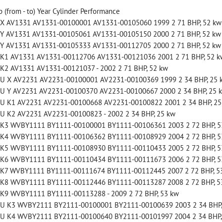
 (from - to) Year Cylinder Performance
 X AV1331 AV1331-00100001 AV1331-00105060 1999 2 71 BHP, 52 kw
 Y AV1331 AV1331-00105061 AV1331-00105150 2000 2 71 BHP, 52 kw
 Y AV1331 AV1331-00105333 AV1331-00112705 2000 2 71 BHP, 52 kw
 K1 AV1331 AV1331-00112706 AV1331-00121036 2001 2 71 BHP, 52 k
štartovací box s
štartovací box +
 K2 AV1331 AV1331-00121037 - 2002 2 71 BHP, 52 kw
digitálnym
š
power banka,
 U X AV2231 AV2231-00100001 AV2231-00100369 1999 2 34 BHP, 25 
oltmetrom + power
ná
bootovací prúd 400
 U Y AV2231 AV2231-00100370 AV2231-00100667 2000 2 34 BHP, 25 
banka, štartovací
A, NOCO GB20
 U K1 AV2231 AV2231-00100668 AV2231-00100822 2001 2 34 BHP, 25
prúd 4000 A, NOCO
BAT997
 U K2 AV2231 AV2231-00100823 - 2002 2 34 BHP, 25 kw
Nov
ENIUS BOOST PRO
0 K3 WVBY1111 BY1111-00100001 BY1111-00106361 2003 2 72 BHP, 5
majú v
štartovací box + power
GB150 (NOCO USA)
0 K4 WVBY1111 BY1111-00106362 BY1111-00108929 2004 2 72 BHP, 5
zá
banka, bootovací prúd 400
0 K5 WVBY1111 BY1111-00108930 BY1111-00110433 2005 2 72 BHP, 5
BAT998
A, NOCO GB20
0 K6 WVBY1111 BY1111-00110434 BY1111-00111673 2006 2 72 BHP, 5
tartovací box s digitálnym
109,01 €
 K7 WVBY1111 BY1111-00111674 BY1111-00112445 2007 2 72 BHP, 5
s DPH
oltmetrom + power banka,
 K8 WVBY1111 BY1111-00112446 BY1111-00113287 2008 2 72 BHP, 5
DO KOŠÍKA
štartovací...
ks
 K9 WVBY1111 BY1111-00113288 - 2009 2 72 BHP, 53 kw
0 U K3 WVBY2111 BY2111-00100001 BY2111-00100639 2003 2 34 BHP,
333,83 €
s DPH
 U K4 WVBY2111 BY2111-00100640 BY2111-00101997 2004 2 34 BHP,