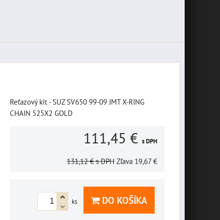
Reťazový kit - SUZ SV650 99-09 JMT X-RING
CHAIN 525X2 GOLD
111,45 €
s DPH
131,12 €
s DPH
Zľava
19,67 €
DO KOŠÍKA
ks