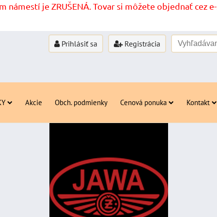
 námestí je ZRUŠENÁ. Tovar si môžete objednať cez e-s
Prihlásiť sa
Registrácia
KY
Akcie
Obch. podmienky
Cenová ponuka
Kontakt