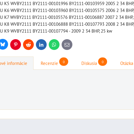
0 U K5 WVBY2111 BY2111-00101996 BY2111-00103959 2005 2 34 BHP,
DO KOŠÍKA
ks
0 U K6 WVBY2111 BY2111-00103960 BY2111-00105575 2006 2 34 BHP,
 U K7 WVBY2111 BY2111-00105576 BY2111-00106887 2007 2 34 BHP,
0 U K8 WVBY2111 BY2111-00106888 BY2111-00107793 2008 2 34 BHP,
 U K9 WVBY2111 BY2111-00107794 - 2009 2 34 BHP, 25 kw
Bluesky
r
Pinterest
Reddit
LinkedIn
WhatsApp
E-
mail
0
0
vé informácie
Recenzie
Diskusia
Otázka