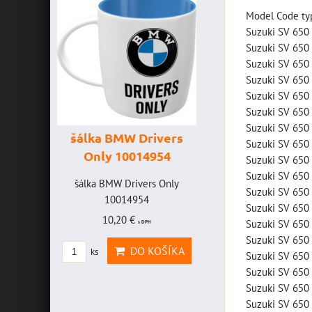
Model Code typ
Suzuki SV 650
Suzuki SV 650
Suzuki SV 650
Suzuki SV 650
Suzuki SV 650
Suzuki SV 650
v
Suzuki SV 650
šálka BMW Drivers
šálka "Yamaha
Suzuki SV 650
Only 10014954
VR46" 10014772
Suzuki SV 650
G
Suzuki SV 65
šálka BMW Drivers Only
šálka "Yamaha VR46"
Suzuki SV 65
10014954
10014772
Suzuki SV 65
10,20 €
19,46 €
Suzuki SV 65
s DPH
s DPH
š
Suzuki SV 650
DO KOŠÍKA
DO KOŠÍKA
ks
ks
v
Suzuki SV 650
Suzuki SV 650
Suzuki SV 65
Suzuki SV 650