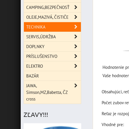
CAMPING,BEZPEČNOSŤ
OLEJE,MAZIVÁ, ČISTIČE
TECHNIKA
SERVIS,ÚDRŽBA
DOPLNKY
PRÍSLUŠENSTVO
ELEKTRO
Hodnotenie pr
Vaše hodnoten
BAZÁR
JAWA,
Obsahujúci, reť
Simson,MZ,Babetta, ČZ
cross
Počet zubov re
ZĽAVY!!!
Reťaz je rozpoj
Vhodné pre: