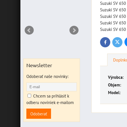
Suzuki SV 65
Suzuki SV 65
Suzuki SV 650
Suzuki SV 65
Suzuki SV 650
Twitte
Facebook
Doplnko
Newsletter
Odoberať naše novinky:
Výrobca:
Objem:
Model:
Chcem sa prihlásiť k
odberu noviniek e-mailom
Odoberať