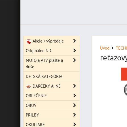
Akcie / výpredaje
Úvod
TECH
Originálne ND
reťazov
MOTO a ATV plášte a
duše
DETSKÁ KATEGÓRIA
DARČEKY A INÉ
OBLEČENIE
OBUV
PRILBY
OKULIARE