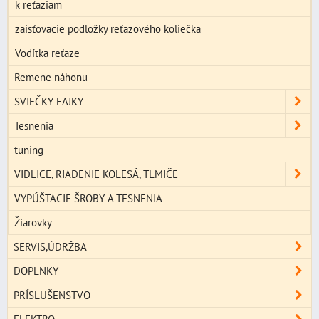
k reťaziam
zaisťovacie podložky reťazového koliečka
Vodítka reťaze
Remene náhonu
SVIEČKY FAJKY
Tesnenia
tuning
VIDLICE, RIADENIE KOLESÁ, TLMIČE
VYPÚŠTACIE ŠROBY A TESNENIA
Žiarovky
SERVIS,ÚDRŽBA
DOPLNKY
PRÍSLUŠENSTVO