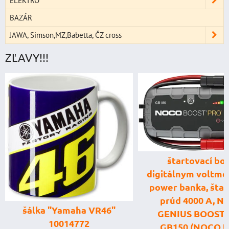
ELEKTRO
BAZÁR
JAWA, Simson,MZ,Babetta, ČZ cross
ZĽAVY!!!
štartovací box
digitálnym voltme
power banka, štar
prúd 4000 A, 
šálka "Yamaha VR46"
GENIUS BOOST
10014772
GB150 (NOCO U