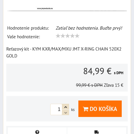
Hodnotenie produktu:
Zatiaľ bez hodnotenia. Buďte prvý!
Vaše hodnotenie:
Reťazový kit - KYM KXR/MAX/MXU JMT X-RING CHAIN 520X2
GOLD
84,99 €
s DPH
99,99 €
s DPH
Zľava
15 €
DO KOŠÍKA
ks