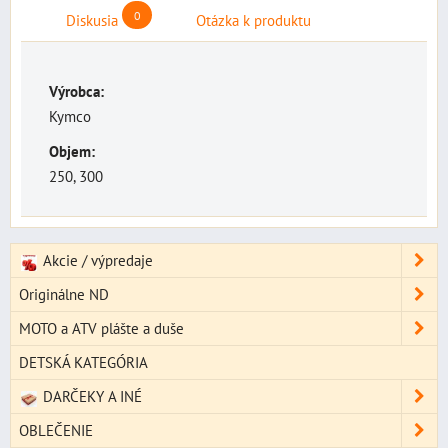
0
Diskusia
Otázka k produktu
Výrobca:
Kymco
Objem:
250, 300
Akcie / výpredaje
Originálne ND
MOTO a ATV plášte a duše
DETSKÁ KATEGÓRIA
DARČEKY A INÉ
OBLEČENIE