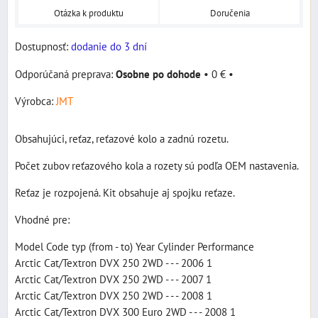
Otázka k produktu
Doručenia
Dostupnosť:
dodanie do 3 dní
Osobne po dohode
•
0 €
•
Výrobca:
JMT
Obsahujúci, reťaz, reťazové kolo a zadnú rozetu.
Počet zubov reťazového kola a rozety sú podľa OEM nastavenia.
Reťaz je rozpojená. Kit obsahuje aj spojku reťaze.
Vhodné pre:
Model Code typ (from - to) Year Cylinder Performance
Arctic Cat/Textron DVX 250 2WD - - - 2006 1
Arctic Cat/Textron DVX 250 2WD - - - 2007 1
Arctic Cat/Textron DVX 250 2WD - - - 2008 1
Arctic Cat/Textron DVX 300 Euro 2WD - - - 2008 1