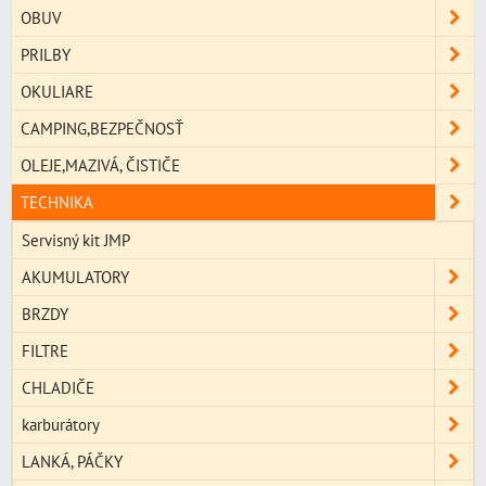
OBUV
PRILBY
OKULIARE
CAMPING,BEZPEČNOSŤ
OLEJE,MAZIVÁ, ČISTIČE
TECHNIKA
Servisný kit JMP
AKUMULATORY
BRZDY
FILTRE
CHLADIČE
karburátory
LANKÁ, PÁČKY