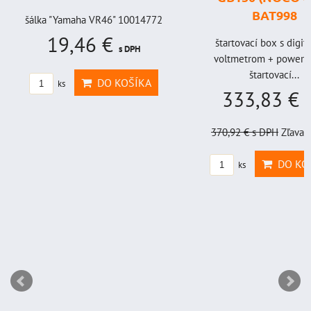
BAT998
šálka "Yamaha VR46" 10014772
19,46 €
štartovací box s digi
s DPH
voltmetrom + power b
štartovací...
DO KOŠÍKA
ks
333,83 €
s
370,92 €
s DPH
Zľava 
DO KO
ks