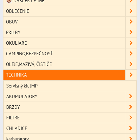
DARČEKY A INÉ
OBLEČENIE
OBUV
PRILBY
OKULIARE
CAMPING,BEZPEČNOSŤ
OLEJE,MAZIVÁ, ČISTIČE
TECHNIKA
Servisný kit JMP
AKUMULATORY
BRZDY
FILTRE
CHLADIČE
karburátory