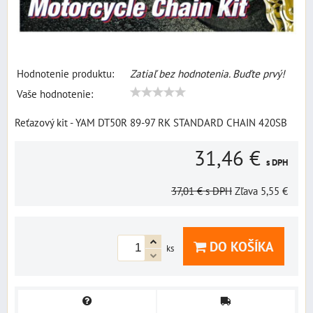
Hodnotenie produktu:
Zatiaľ bez hodnotenia. Buďte prvý!
Vaše hodnotenie:
Reťazový kit - YAM DT50R 89-97 RK STANDARD CHAIN 420SB
31,46 €
s DPH
37,01 €
s DPH
Zľava
5,55 €
DO KOŠÍKA
ks