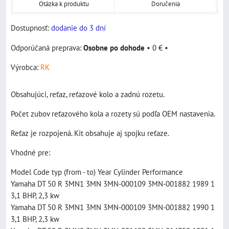
Otázka k produktu
Doručenia
Dostupnosť:
dodanie do 3 dní
Osobne po dohode
•
0 €
•
Výrobca:
RK
Obsahujúci, reťaz, reťazové kolo a zadnú rozetu.
Počet zubov reťazového kola a rozety sú podľa OEM nastavenia.
Reťaz je rozpojená. Kit obsahuje aj spojku reťaze.
Vhodné pre:
Model Code typ (from - to) Year Cylinder Performance
Yamaha DT 50 R 3MN1 3MN 3MN-000109 3MN-001882 1989 1
3,1 BHP, 2,3 kw
Yamaha DT 50 R 3MN1 3MN 3MN-000109 3MN-001882 1990 1
3,1 BHP, 2,3 kw