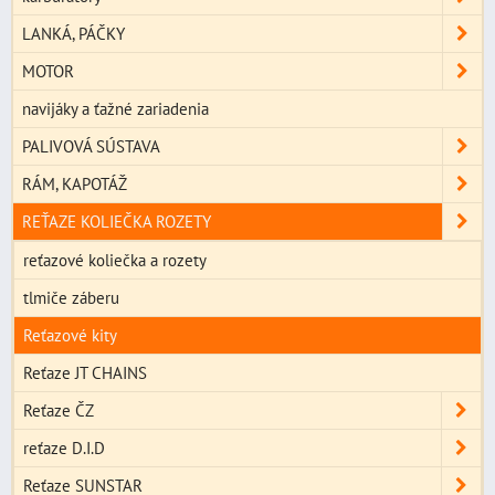
LANKÁ, PÁČKY
MOTOR
navijáky a ťažné zariadenia
PALIVOVÁ SÚSTAVA
RÁM, KAPOTÁŽ
REŤAZE KOLIEČKA ROZETY
reťazové koliečka a rozety
tlmiče záberu
Reťazové kity
Reťaze JT CHAINS
Reťaze ČZ
reťaze D.I.D
Reťaze SUNSTAR