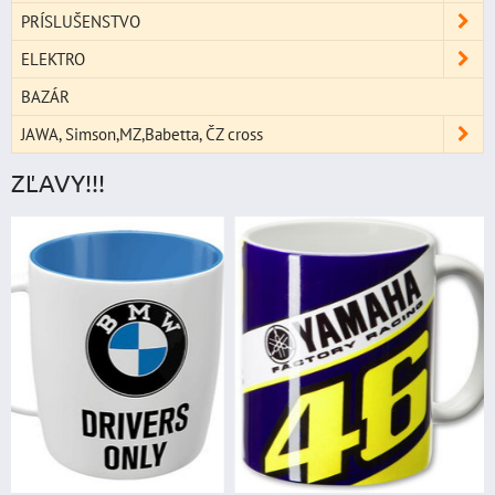
PRÍSLUŠENSTVO
ELEKTRO
BAZÁR
JAWA, Simson,MZ,Babetta, ČZ cross
ZĽAVY!!!
štartovací box
digitálnym voltme
power banka, štar
prúd 4000 A, 