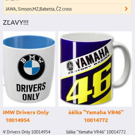
JAWA, Simson,MZ,Babetta, ČZ cross
ZĽAVY!!!
štartovací box
digitálnym voltme
power banka, štar
prúd 4000 A, 
šálka "Yamaha VR46"
GENIUS BOOST
10014772
GB150 (NOCO U
BAT998
šálka "Yamaha VR46" 10014772