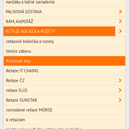
navijáky a ťažné zariadenia
PALIVOVÁ SÚSTAVA
RÁM, KAPOTÁŽ
REŤAZE KOLIEČKA ROZETY
reťazové koliečka a rozety
tlmiče záberu
Reťazové kity
Reťaze JT CHAINS
Reťaze ČZ
reťaze D.I.D
Reťaze SUNSTAR
rozvodové reťaze MORSE
k reťaziam