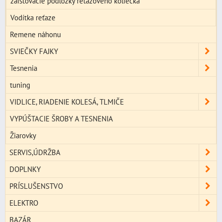
zaisťovacie podložky reťazového koliečka
Vodítka reťaze
Remene náhonu
SVIEČKY FAJKY
Tesnenia
tuning
VIDLICE, RIADENIE KOLESÁ, TLMIČE
VYPÚŠTACIE ŠROBY A TESNENIA
Žiarovky
SERVIS,ÚDRŽBA
DOPLNKY
PRÍSLUŠENSTVO
ELEKTRO
BAZÁR