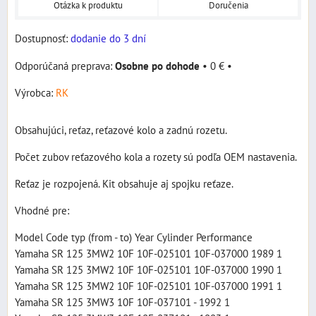
Otázka k produktu
Doručenia
Dostupnosť:
dodanie do 3 dní
Osobne po dohode
•
0 €
•
Výrobca:
RK
Obsahujúci, reťaz, reťazové kolo a zadnú rozetu.
Počet zubov reťazového kola a rozety sú podľa OEM nastavenia.
Reťaz je rozpojená. Kit obsahuje aj spojku reťaze.
Vhodné pre:
Model Code typ (from - to) Year Cylinder Performance
Yamaha SR 125 3MW2 10F 10F-025101 10F-037000 1989 1
Yamaha SR 125 3MW2 10F 10F-025101 10F-037000 1990 1
Yamaha SR 125 3MW2 10F 10F-025101 10F-037000 1991 1
Yamaha SR 125 3MW3 10F 10F-037101 - 1992 1