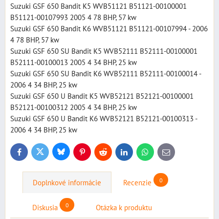
Suzuki GSF 650 Bandit K5 WVB51121 B51121-00100001
B51121-00107993 2005 4 78 BHP, 57 kw
Suzuki GSF 650 Bandit K6 WVB51121 B51121-00107994 - 2006
4 78 BHP, 57 kw
Suzuki GSF 650 SU Bandit K5 WVB52111 B52111-00100001
B52111-00100013 2005 4 34 BHP, 25 kw
Suzuki GSF 650 SU Bandit K6 WVB52111 B52111-00100014 -
2006 4 34 BHP, 25 kw
Suzuki GSF 650 U Bandit K5 WVB52121 B52121-00100001
B52121-00100312 2005 4 34 BHP, 25 kw
Suzuki GSF 650 U Bandit K6 WVB52121 B52121-00100313 -
2006 4 34 BHP, 25 kw
Bluesky
Twitter
Facebook
Pinterest
Reddit
LinkedIn
WhatsApp
E-
mail
0
Doplnkové informácie
Recenzie
0
Diskusia
Otázka k produktu