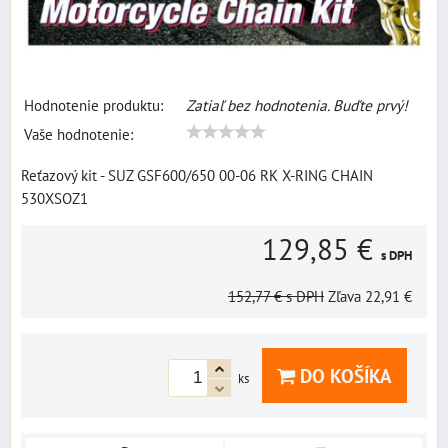
Hodnotenie produktu:
Zatiaľ bez hodnotenia. Buďte prvý!
Vaše hodnotenie:
Reťazový kit - SUZ GSF600/650 00-06 RK X-RING CHAIN
530XSOZ1
129,85 €
s DPH
152,77 €
s DPH
Zľava
22,91 €
DO KOŠÍKA
ks