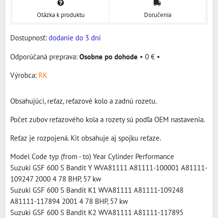
Otázka k produktu
Doručenia
Dostupnosť:
dodanie do 3 dní
Osobne po dohode
•
0 €
•
Výrobca:
RK
Obsahujúci, reťaz, reťazové kolo a zadnú rozetu.
Počet zubov reťazového kola a rozety sú podľa OEM nastavenia.
Reťaz je rozpojená. Kit obsahuje aj spojku reťaze.
Model Code typ (from - to) Year Cylinder Performance
Suzuki GSF 600 S Bandit Y WVA81111 A81111-100001 A81111-
109247 2000 4 78 BHP, 57 kw
Suzuki GSF 600 S Bandit K1 WVA81111 A81111-109248
A81111-117894 2001 4 78 BHP, 57 kw
Suzuki GSF 600 S Bandit K2 WVA81111 A81111-117895