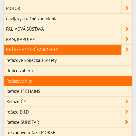
MOTOR
navijáky a ťažné zariadenia
PALIVOVÁ SÚSTAVA
RÁM, KAPOTÁŽ
REŤAZE KOLIEČKA ROZETY
reťazové koliečka a rozety
tlmiče záberu
Reťazové kity
Reťaze JT CHAINS
Reťaze ČZ
reťaze D.I.D
Reťaze SUNSTAR
rozvodové reťaze MORSE