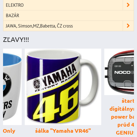
ELEKTRO
BAZÁR
JAWA, Simson,MZ,Babetta, ČZ cross
ZĽAVY!!!
štartovací box
digitálnym voltme
power banka, štar
prúd 4000 A, 
šálka "Yamaha VR46"
GENIUS BOOST