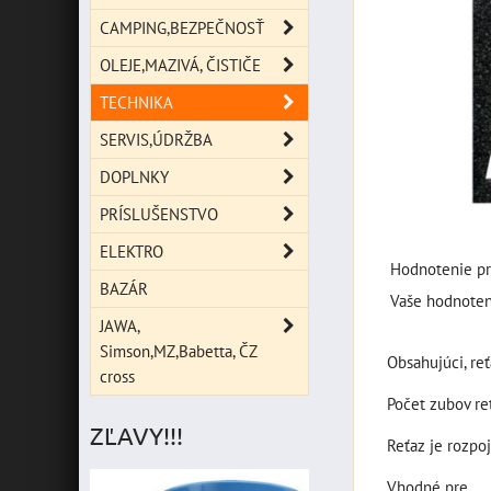
CAMPING,BEZPEČNOSŤ
OLEJE,MAZIVÁ, ČISTIČE
TECHNIKA
SERVIS,ÚDRŽBA
DOPLNKY
PRÍSLUŠENSTVO
ELEKTRO
Hodnotenie pr
BAZÁR
Vaše hodnoten
JAWA,
Simson,MZ,Babetta, ČZ
Obsahujúci, reť
cross
Počet zubov re
ZĽAVY!!!
Reťaz je rozpoj
Vhodné pre