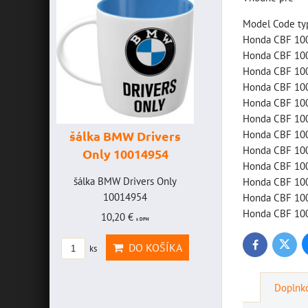
Model Code typ
Honda CBF 10
Honda CBF 100
Honda CBF 10
Honda CBF 100
Honda CBF 100
Honda CBF 10
Honda CBF 100
šálka BMW Drivers
šálka "Yamaha
Honda CBF 10
Only 10014954
VR46" 10014772
Honda CBF 100
VICE
šálka BMW Drivers Only
šálka "Yamaha VR46"
Honda CBF 100
FF -
10014954
10014772
Honda CBF 100
Honda CBF 100
10,20 €
19,46 €
s DPH
s DPH
CE
DO KOŠÍKA
DO KOŠÍK
Twitte
Facebook
ks
ks
FF
Doplnko