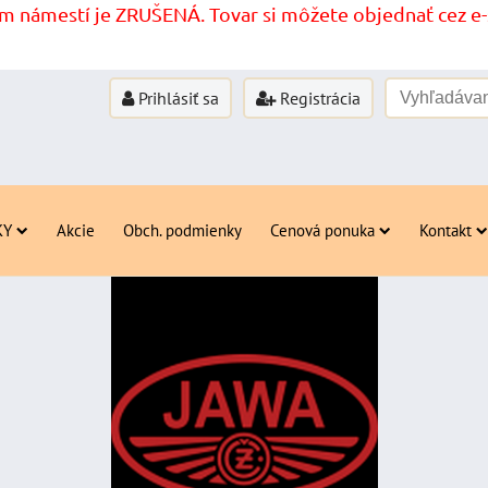
 námestí je ZRUŠENÁ. Tovar si môžete objednať cez e-s
Prihlásiť sa
Registrácia
KY
Akcie
Obch. podmienky
Cenová ponuka
Kontakt