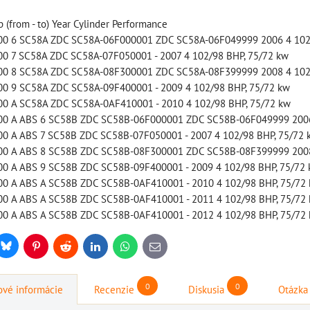
 (from - to) Year Cylinder Performance
00 6 SC58A ZDC SC58A-06F000001 ZDC SC58A-06F049999 2006 4 102/
0 7 SC58A ZDC SC58A-07F050001 - 2007 4 102/98 BHP, 75/72 kw
00 8 SC58A ZDC SC58A-08F300001 ZDC SC58A-08F399999 2008 4 102/
štartovací box s
štartovací box +
0 9 SC58A ZDC SC58A-09F400001 - 2009 4 102/98 BHP, 75/72 kw
digitálnym
power banka,
0 A SC58A ZDC SC58A-0AF410001 - 2010 4 102/98 BHP, 75/72 kw
voltmetrom + power
00 A ABS 6 SC58B ZDC SC58B-06F000001 ZDC SC58B-06F049999 2006 
bootovací prúd 400
0 A ABS 7 SC58B ZDC SC58B-07F050001 - 2007 4 102/98 BHP, 75/72 
banka, štartovací
A, NOCO GB20
00 A ABS 8 SC58B ZDC SC58B-08F300001 ZDC SC58B-08F399999 2008 
prúd 4000 A, NOCO
BAT997
0 A ABS 9 SC58B ZDC SC58B-09F400001 - 2009 4 102/98 BHP, 75/72
GENIUS BOOST PRO
0 A ABS A SC58B ZDC SC58B-0AF410001 - 2010 4 102/98 BHP, 75/72
štartovací box + power
GB150 (NOCO USA)
0 A ABS A SC58B ZDC SC58B-0AF410001 - 2011 4 102/98 BHP, 75/72
banka, bootovací prúd 400
BAT998
0 A ABS A SC58B ZDC SC58B-0AF410001 - 2012 4 102/98 BHP, 75/72
A, NOCO GB20
štartovací box s digitálnym
109,01 €
s DPH
A
Bluesky
r
Pinterest
Reddit
LinkedIn
WhatsApp
E-
voltmetrom + power banka,
mail
DO KOŠÍKA
štartovací...
ks
0
0
333,83 €
vé informácie
Recenzie
Diskusia
Otázka
s DPH