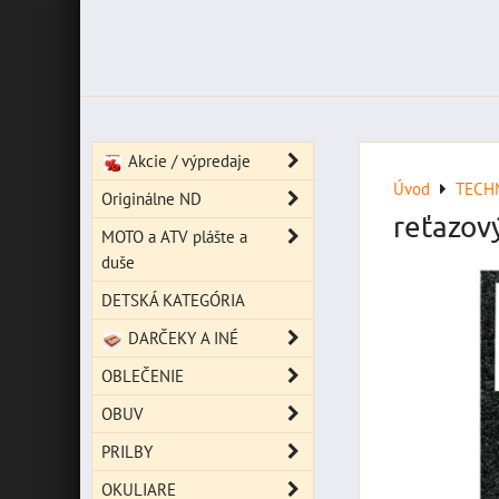
Akcie / výpredaje
Úvod
TECH
Originálne ND
reťazov
MOTO a ATV plášte a
duše
DETSKÁ KATEGÓRIA
DARČEKY A INÉ
OBLEČENIE
OBUV
PRILBY
OKULIARE