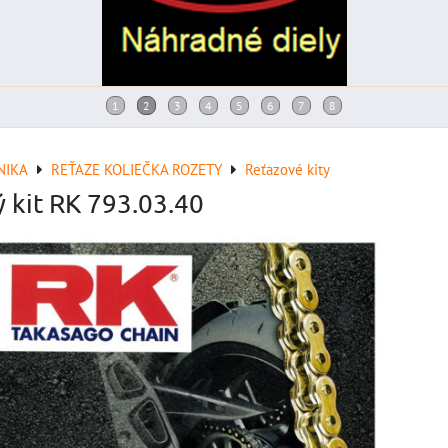
NIKA
REŤAZE KOLIEČKA ROZETY
Reťazové kity
ý kit RK 793.03.40