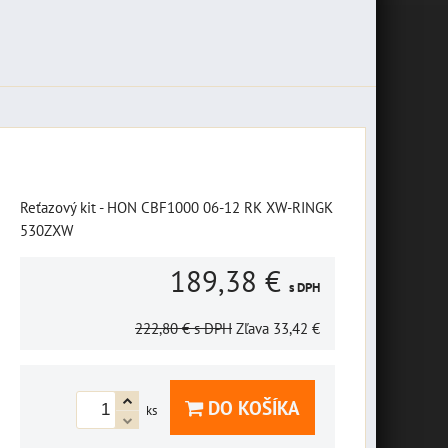
Reťazový kit - HON CBF1000 06-12 RK XW-RINGK
530ZXW
189,38 €
s DPH
222,80 €
s DPH
Zľava
33,42 €
DO KOŠÍKA
ks