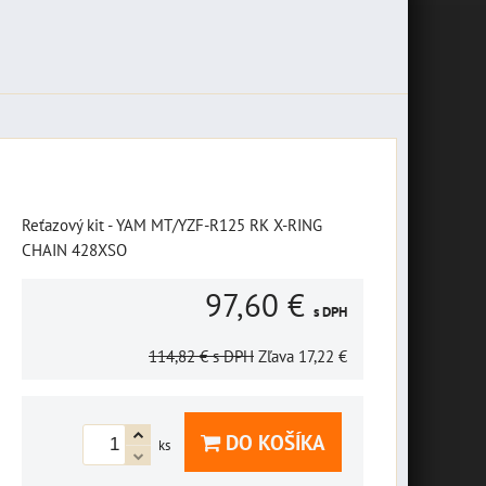
Reťazový kit - YAM MT/YZF-R125 RK X-RING
CHAIN 428XSO
97,60 €
s DPH
114,82 €
s DPH
Zľava
17,22 €
DO KOŠÍKA
ks