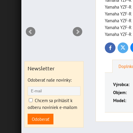
Yamaha YZF-R 
NT
Yamaha YZF-R 
Yamaha YZF-R 
Yamaha YZF-R 
Yamaha YZF-R 
Yamaha YZF-R 
Twitte
Facebook
Doplnko
Newsletter
Odoberať naše novinky:
Výrobca:
Objem:
Chcem sa prihlásiť k
Model:
odberu noviniek e-mailom
Odoberať