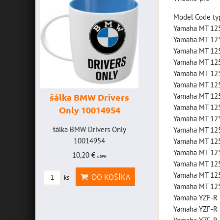
Model Code typ
Yamaha MT 125
Yamaha MT 125
Yamaha MT 125
Yamaha MT 125
Yamaha MT 125
Yamaha MT 125
Yamaha MT 125
šálka BMW Drivers
šálka "Yamaha
Yamaha MT 125
Only 10014954
VR46" 10014772
Yamaha MT 125
VICE
šálka BMW Drivers Only
šálka "Yamaha VR46"
Yamaha MT 125
FF -
10014954
10014772
Yamaha MT 125
Yamaha MT 125
10,20 €
19,46 €
s DPH
s DPH
Yamaha MT 125
CE
Yamaha MT 125
DO KOŠÍKA
DO KOŠÍK
ks
ks
FF
Yamaha MT 125
Yamaha YZF-R 
Yamaha YZF-R 