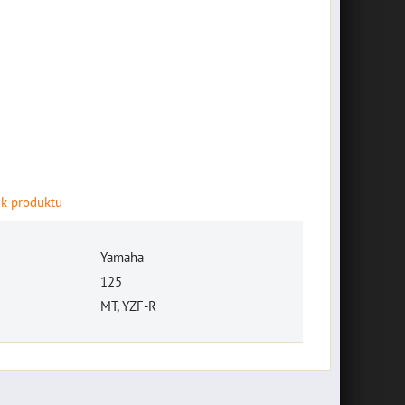
 k produktu
Yamaha
125
MT, YZF-R