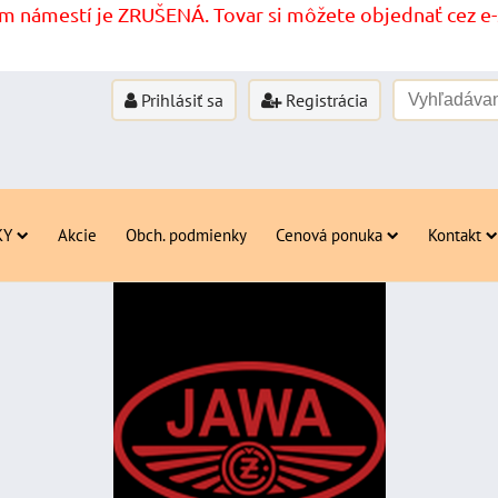
 námestí je ZRUŠENÁ. Tovar si môžete objednať cez e-s
Prihlásiť sa
Registrácia
KY
Akcie
Obch. podmienky
Cenová ponuka
Kontakt