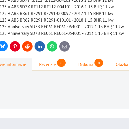
125 A ABS 5D7T RE112 RE112-004102 - 2016 1 15 BHP, 11 kw
DO KOŠÍKA
ks
125 A ABS 5D7X RE112 RE112-004101 - 2016 1 15 BHP, 11 kw
125 A ABS BR61 RE291 RE291-000092 - 2017 1 15 BHP, 11 kw
125 A ABS BR62 RE291 RE291-010101 - 2018 1 15 BHP, 11 kw
125 Anniversary 5D7B RE061 RE061-054001 - 2012 1 15 BHP, 11 kw
125 Anniversary 5D7B RE061 RE061-054001 - 2013 1 15 BHP, 11 kw
Bluesky
r
Pinterest
Reddit
LinkedIn
WhatsApp
E-
mail
0
0
vé informácie
Recenzie
Diskusia
Otázka