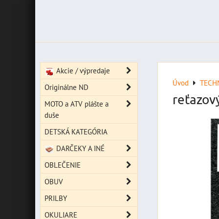
Akcie / výpredaje
Úvod
TECH
Originálne ND
reťazov
MOTO a ATV plášte a
duše
DETSKÁ KATEGÓRIA
DARČEKY A INÉ
OBLEČENIE
OBUV
PRILBY
OKULIARE