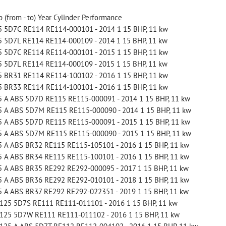
 (from - to) Year Cylinder Performance
 5D7C RE114 RE114-000101 - 2014 1 15 BHP, 11 kw
 5D7L RE114 RE114-000109 - 2014 1 15 BHP, 11 kw
 5D7C RE114 RE114-000101 - 2015 1 15 BHP, 11 kw
štartovací box s
štartovací box +
 5D7L RE114 RE114-000109 - 2015 1 15 BHP, 11 kw
digitálnym
power banka,
 BR31 RE114 RE114-100102 - 2016 1 15 BHP, 11 kw
voltmetrom + power
 BR33 RE114 RE114-100101 - 2016 1 15 BHP, 11 kw
bootovací prúd 400
 A ABS 5D7D RE115 RE115-000091 - 2014 1 15 BHP, 11 kw
banka, štartovací
A, NOCO GB20
 A ABS 5D7M RE115 RE115-000090 - 2014 1 15 BHP, 11 kw
prúd 4000 A, NOCO
BAT997
 A ABS 5D7D RE115 RE115-000091 - 2015 1 15 BHP, 11 kw
GENIUS BOOST PRO
 A ABS 5D7M RE115 RE115-000090 - 2015 1 15 BHP, 11 kw
štartovací box + power
GB150 (NOCO USA)
 A ABS BR32 RE115 RE115-105101 - 2016 1 15 BHP, 11 kw
banka, bootovací prúd 400
BAT998
 A ABS BR34 RE115 RE115-100101 - 2016 1 15 BHP, 11 kw
A, NOCO GB20
 A ABS BR35 RE292 RE292-000095 - 2017 1 15 BHP, 11 kw
štartovací box s digitálnym
109,01 €
s DPH
 A ABS BR36 RE292 RE292-010101 - 2018 1 15 BHP, 11 kw
A
voltmetrom + power banka,
 A ABS BR37 RE292 RE292-022351 - 2019 1 15 BHP, 11 kw
DO KOŠÍKA
štartovací...
ks
125 5D7S RE111 RE111-011101 - 2016 1 15 BHP, 11 kw
333,83 €
s DPH
125 5D7W RE111 RE111-011102 - 2016 1 15 BHP, 11 kw