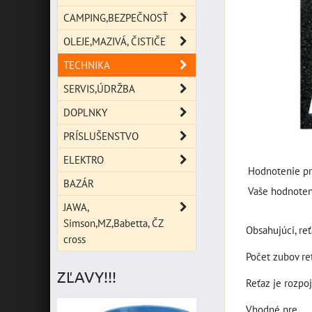
CAMPING,BEZPEČNOSŤ
OLEJE,MAZIVÁ, ČISTIČE
TECHNIKA
SERVIS,ÚDRŽBA
DOPLNKY
PRÍSLUŠENSTVO
ELEKTRO
Hodnotenie pr
BAZÁR
Vaše hodnoten
JAWA,
Simson,MZ,Babetta, ČZ
Obsahujúci, reť
cross
Počet zubov re
ZĽAVY!!!
Reťaz je rozpoj
Vhodné pre