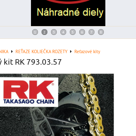
NIKA
REŤAZE KOLIEČKA ROZETY
Reťazové kity
ý kit RK 793.03.57