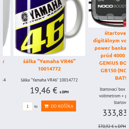
štartovací box
digitálnym voltme
power banka, štar
prúd 4000 A, 
šálka "Yamaha VR46"
GENIUS BOOST
10014772
GB150 (NOCO U
BAT998
šálka "Yamaha VR46" 10014772
19,46 €
štartovací box s digi
s DPH
voltmetrom + power b
štartovací...
DO KOŠÍKA
ks
333,83 €
s
370,92 €
s DPH
Zľava 