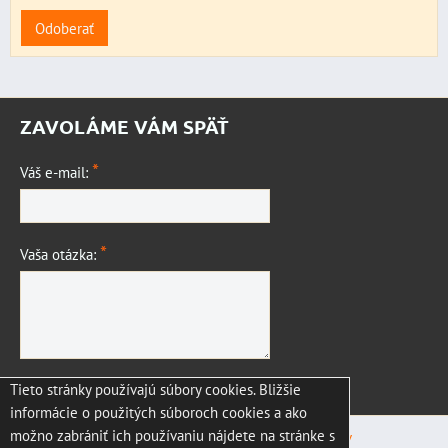
Odoberať
ZAVOLÁME VÁM SPÄŤ
*
Váš e-mail:
*
Vaša otázka:
Tieto stránky používajú súbory cookies. Bližšie
Odoslať
informácie o použitých súboroch cookies a ako
možno zabrániť ich používaniu nájdete na stránke s
Predvoľby súkromia
Zásady ochrany osobných údajov