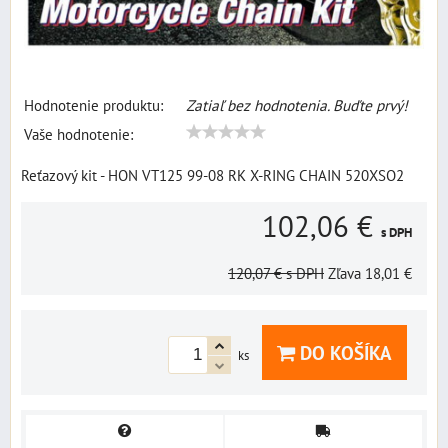
Hodnotenie produktu:
Zatiaľ bez hodnotenia. Buďte prvý!
Vaše hodnotenie:
Reťazový kit - HON VT125 99-08 RK X-RING CHAIN 520XSO2
102,06 €
s DPH
120,07 €
s DPH
Zľava
18,01 €
DO KOŠÍKA
ks