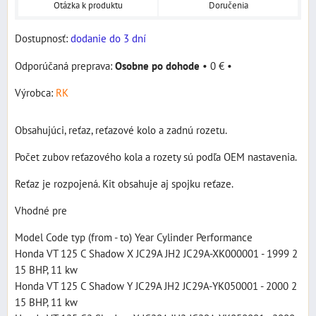
Otázka k produktu
Doručenia
Dostupnosť:
dodanie do 3 dní
Osobne po dohode
•
0 €
•
Výrobca:
RK
Obsahujúci, reťaz, reťazové kolo a zadnú rozetu.
Počet zubov reťazového kola a rozety sú podľa OEM nastavenia.
Reťaz je rozpojená. Kit obsahuje aj spojku reťaze.
Vhodné pre
Model Code typ (from - to) Year Cylinder Performance
Honda VT 125 C Shadow X JC29A JH2 JC29A-XK000001 - 1999 2
15 BHP, 11 kw
Honda VT 125 C Shadow Y JC29A JH2 JC29A-YK050001 - 2000 2
15 BHP, 11 kw