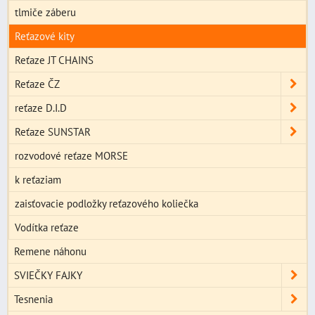
tlmiče záberu
Reťazové kity
Reťaze JT CHAINS
Reťaze ČZ
reťaze D.I.D
Reťaze SUNSTAR
rozvodové reťaze MORSE
k reťaziam
zaisťovacie podložky reťazového koliečka
Vodítka reťaze
Remene náhonu
SVIEČKY FAJKY
Tesnenia