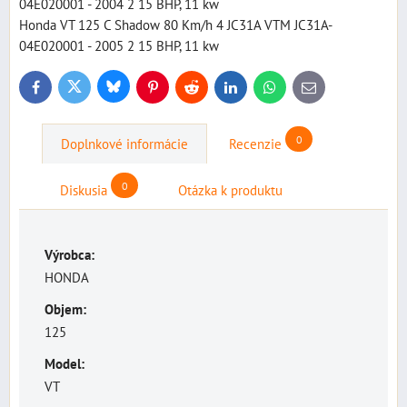
04E020001 - 2004 2 15 BHP, 11 kw
Honda VT 125 C Shadow 80 Km/h 4 JC31A VTM JC31A-
04E020001 - 2005 2 15 BHP, 11 kw
Bluesky
Twitter
Facebook
Pinterest
Reddit
LinkedIn
WhatsApp
E-
mail
0
Doplnkové informácie
Recenzie
0
Diskusia
Otázka k produktu
Výrobca:
HONDA
Objem:
125
Model:
VT