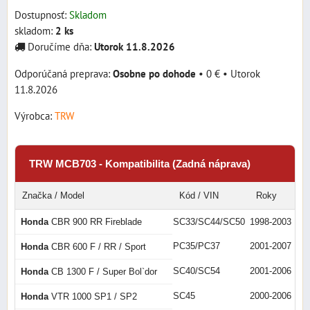
Dostupnosť:
Skladom
skladom:
2
ks
Doručíme dňa:
Utorok
11.8.2026
Osobne po dohode
•
0 €
•
Utorok
11.8.2026
Výrobca:
TRW
TRW MCB703 - Kompatibilita (Zadná náprava)
Značka / Model
Kód / VIN
Roky
Honda
CBR 900 RR Fireblade
SC33/SC44/SC50
1998-2003
PC35/PC37
2001-2007
Honda
CBR 600 F / RR / Sport
SC40/SC54
2001-2006
Honda
CB 1300 F / Super Bol`dor
SC45
2000-2006
Honda
VTR 1000 SP1 / SP2