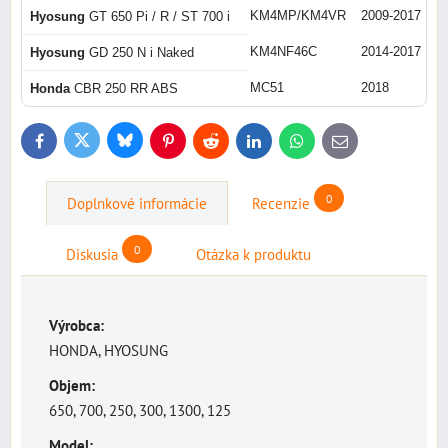
KM4MP/KM4VR
2009-2017
Hyosung
GT 650 Pi / R / ST 700 i
KM4NF46C
2014-2017
Hyosung
GD 250 N i Naked
MC51
2018
Honda
CBR 250 RR ABS
Bluesky
Twitter
Facebook
Pinterest
Reddit
LinkedIn
WhatsApp
E-
mail
0
Doplnkové informácie
Recenzie
0
Diskusia
Otázka k produktu
Výrobca:
HONDA, HYOSUNG
Objem:
650, 700, 250, 300, 1300, 125
Model: