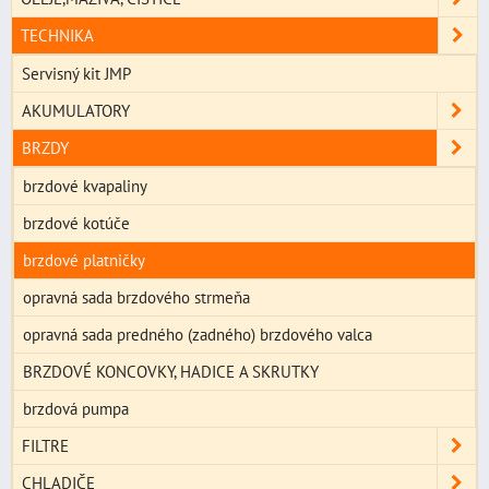
TECHNIKA
Servisný kit JMP
AKUMULATORY
BRZDY
brzdové kvapaliny
brzdové kotúče
brzdové platničky
opravná sada brzdového strmeňa
opravná sada predného (zadného) brzdového valca
BRZDOVÉ KONCOVKY, HADICE A SKRUTKY
brzdová pumpa
FILTRE
CHLADIČE