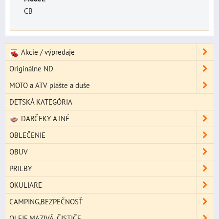
CB
Akcie / výpredaje
Originálne ND
MOTO a ATV plášte a duše
DETSKÁ KATEGÓRIA
DARČEKY A INÉ
OBLEČENIE
OBUV
PRILBY
OKULIARE
CAMPING,BEZPEČNOSŤ
OLEJE,MAZIVÁ, ČISTIČE