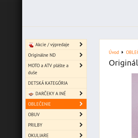
Akcie / výpredaje
Úvod
OBLE
Originálne ND
Originá
MOTO a ATV plášte a
duše
DETSKÁ KATEGÓRIA
DARČEKY A INÉ
OBLEČENIE
OBUV
PRILBY
OKULIARE