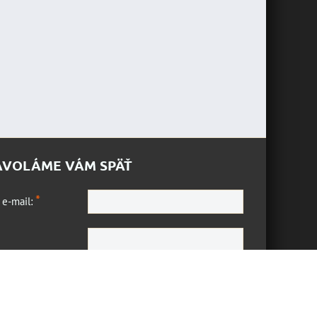
AVOLÁME VÁM SPÄŤ
*
 e-mail:
*
a otázka:
Odoslať