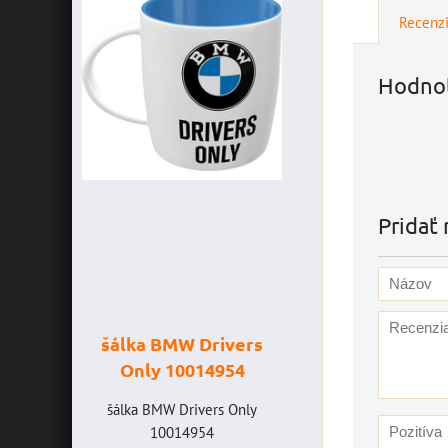
Recenz
Hodnot
Pridať 
šálka BMW Drivers
šálka "Yamaha
Only 10014954
VR46" 10014772
v
šálka BMW Drivers Only
šálka "Yamaha VR46"
10014954
10014772