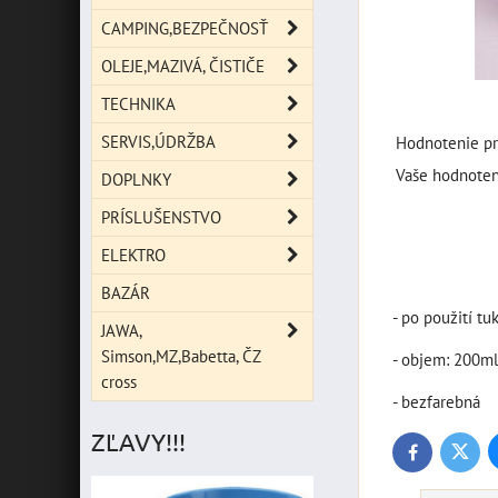
CAMPING,BEZPEČNOSŤ
OLEJE,MAZIVÁ, ČISTIČE
TECHNIKA
SERVIS,ÚDRŽBA
Hodnotenie pr
Vaše hodnoten
DOPLNKY
PRÍSLUŠENSTVO
ELEKTRO
BAZÁR
- po použití tu
JAWA,
Simson,MZ,Babetta, ČZ
- objem: 200ml
cross
- bezfarebná
ZĽAVY!!!
Twitte
Facebook