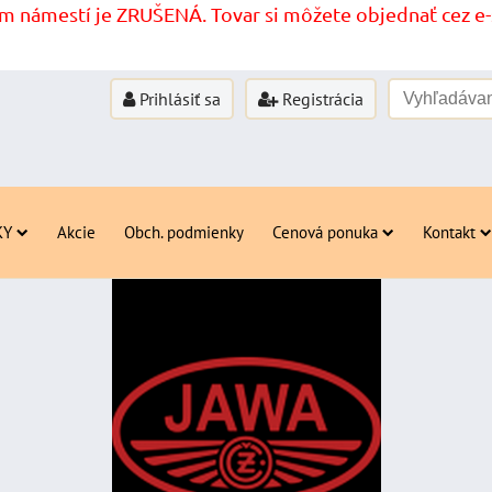
 námestí je ZRUŠENÁ. Tovar si môžete objednať cez e-s
Prihlásiť sa
Registrácia
KY
Akcie
Obch. podmienky
Cenová ponuka
Kontakt