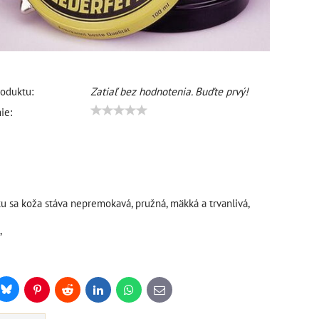
oduktu:
Zatiaľ bez hodnotenia. Buďte prvý!
ie:
ku sa koža stáva nepremokavá, pružná, mäkká a trvanlivá,
,
Bluesky
r
Pinterest
Reddit
LinkedIn
WhatsApp
E-
mail