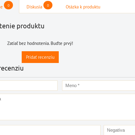
0
0
ie
Diskusia
Otázka k produktu
enie produktu
Zatiaľ bez hodnotenia. Buďte prvý!
Pridať recenziu
recenziu
štartovací box s
štartovací box +
š
digitálnym
power banka,
ná
oltmetrom + power
bootovací prúd 400
banka, štartovací
A, NOCO GB20
Nov
prúd 4000 A, NOCO
BAT997