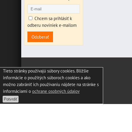
Chcem sa prihlásiť k
odberu noviniek e-mailom
Odoberať
Tieto stránky používajú súbory cookies. Bližšie
informácie o použitých súboroch cookies a ako
možno zabrániť ich používaniu nájdete na stránke s
informáciami o
ochrane osobných údajov
Potvrdiť