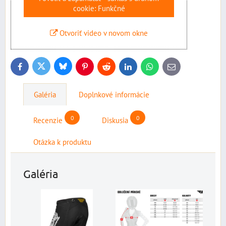
cookie: Funkčné
Otvoriť video v novom okne
Bluesky
Twitter
Facebook
Pinterest
Reddit
LinkedIn
WhatsApp
E-
mail
Galéria
Doplnkové informácie
0
0
Recenzie
Diskusia
Otázka k produktu
Galéria