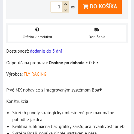
DO KOŠÍKA
ks
Otázka k produktu
Doručenia
Dostupnosť:
dodanie do 3 dní
Osobne po dohode
•
0 €
•
Výrobca:
FLY RACING
Prvé MX nohavice s integrovaným systémom Boa®
Konštrukcia
Stretch panely strategicky umiestnené pre maximálne
pohodlie jazdca
Kvalitná sublimačná tlač grafiky zaisťujúca trvanlivosť farieb
Systém Boa® ponúka rýchle nastavenie pása