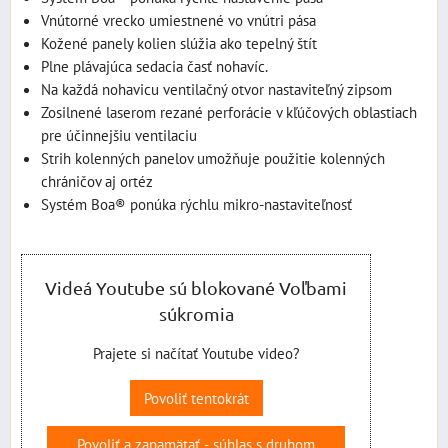
Vnútorné vrecko umiestnené vo vnútri pása
Kožené panely kolien slúžia ako tepelný štít
Plne plávajúca sedacia časť nohavíc.
Na každá nohavicu ventilačný otvor nastaviteľný zipsom
Zosilnené laserom rezané perforácie v kľúčových oblastiach
pre účinnejšiu ventilaciu
Strih kolenných panelov umožňuje použitie kolenných
chráničov aj ortéz
Systém Boa® ponúka rýchlu mikro-nastaviteľnosť
Videá Youtube sú blokované Voľbami
súkromia
Prajete si načítať Youtube video?
Povoliť tentokrát
Povoliť a zapamätať - súhlas s druhom