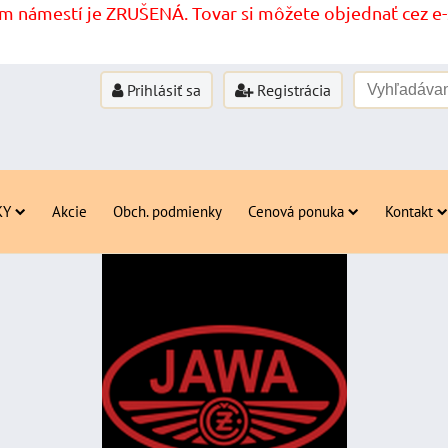
 námestí je ZRUŠENÁ. Tovar si môžete objednať cez e-s
Prihlásiť sa
Registrácia
KY
Akcie
Obch. podmienky
Cenová ponuka
Kontakt