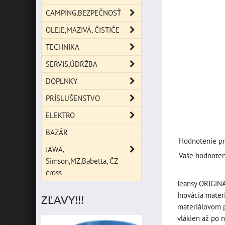
CAMPING,BEZPEČNOSŤ
OLEJE,MAZIVÁ, ČISTIČE
TECHNIKA
SERVIS,ÚDRŽBA
DOPLNKY
PRÍSLUŠENSTVO
ELEKTRO
BAZÁR
Hodnotenie pr
JAWA,
Vaše hodnoten
Simson,MZ,Babetta, ČZ
cross
Jeansy ORIGINA
Inovácia mater
ZĽAVY!!!
materiálovom p
vlákien až po 