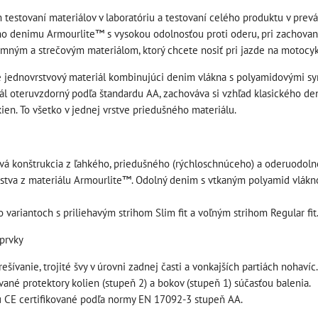
 testovaní materiálov v laboratóriu a testovaní celého produktu v pre
o denimu Armourlite™ s vysokou odolnosťou proti oderu, pri zachovaní
emným a strečovým materiálom, ktorý chcete nosiť pri jazde na motocyk
 jednovrstvový materiál kombinujúci denim vlákna s polyamidovými sy
 s
štartovací box +
ál oteruvzdorný podľa štandardu AA, zachováva si vzhľad klasického d
špeciálny set
power banka,
ien. To všetko v jednej vrstve priedušného materiálu.
ower
náradia pre BMW
bootovací prúd 400
ací
10002768
A, NOCO GB20
OCO
BAT997
vá konštrukcia z ľahkého, priedušného (rýchloschnúceho) a oderuodoln
Novšie motocykle BMW
PRO
rstva z materiálu Armourlite™. Odolný denim s vtkaným polyamid vlá
majú vôbec málo nástrojov 
štartovací box + power
SA)
základnej výbave a...
banka, bootovací prúd 400
 variantoch s priliehavým strihom Slim fit a voľným strihom Regular fit
A, NOCO GB20
30,74 €
s DPH
prvky
álnym
109,01 €
s DPH
DO KOŠÍKA
ks
anka,
ešívanie, trojité švy v úrovni zadnej časti a vonkajších partiách nohavíc.
DO KOŠÍKA
ks
ované protektory kolien (stupeň 2) a bokov (stupeň 1) súčasťou balenia.
 CE certifikované podľa normy EN 17092-3 stupeň AA.