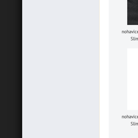
nohavic
Sli
nohavic
Sli