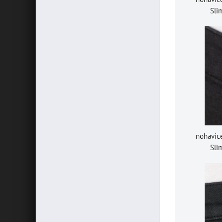
Sli
nohavic
Sli