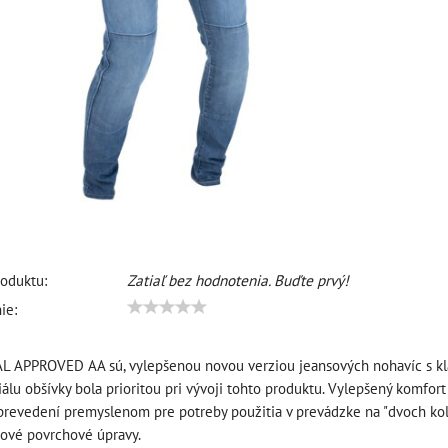
oduktu:
Zatiaľ bez hodnotenia. Buďte prvý!
ie:
L APPROVED AA sú, vylepšenou novou verziou jeansových nohavíc s kl
iálu obšívky bola prioritou pri vývoji tohto produktu. Vylepšený komfor
revedení premyslenom pre potreby použitia v prevádzke na "dvoch kol
nové povrchové úpravy.