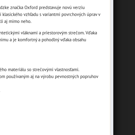
vádzke značka Oxford predstavuje novú verziu
 klasického vzhľadu s variantmi povrchových úprav v
li aj mimo neho.
sada náradia Biker
ntetickými vláknami a priestorovým strečom. Vďaka
Toll kit, OXFORD
enimu a je komfortný a pohodlný vďaka obsahu
M002-139
sada náradia Biker Toll kit,
závesná plechová
OXFORD
tabuľa "Bikers
ého materiálu so strečovými vlastnosťami.
18,40 €
Welcome" 10014687
s DPH
knom používaným aj na výrobu pevnostných popruhov
v
DO KOŠÍKA
závesná plechová tabuľa
ks
.
"Bikers Welcome" 20 x 10
cm
7,16 €
s DPH
DO KOŠÍKA
ks