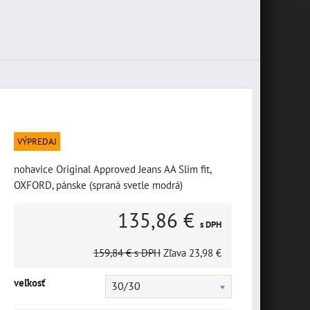
VÝPREDAJ
nohavice Original Approved Jeans AA Slim fit,
OXFORD, pánske (spraná svetle modrá)
135,86 €
s DPH
159,84 €
s DPH
Zľava
23,98 €
veľkosť
30/30