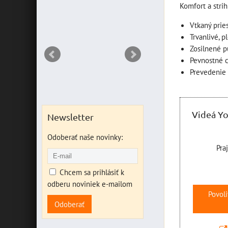
Komfort a strih
DO KOŠ
ks
Vtkaný prie
Trvanlivé, 
Zosilnené p
Pevnostné c
Prevedenie 
Videá Y
Newsletter
Odoberať naše novinky:
Pra
Chcem sa prihlásiť k
odberu noviniek e-mailom
Povoli
Odoberať