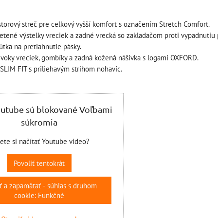
ÍKA
storový streč pre celkový vyšší komfort s označením Stretch Comfort.
pletené výstelky vreciek a zadné vrecká so zakladačom proti vypadnutiu
útka na pretiahnutie pásky.
voky vreciek, gombíky a zadná kožená nášivka s logami OXFORD.
SLIM FIT s priliehavým strihom nohavíc.
outube sú blokované Voľbami
súkromia
jete si načítať Youtube video?
Povoliť tentokrát
ť a zapamätať - súhlas s druhom
cookie: Funkčné