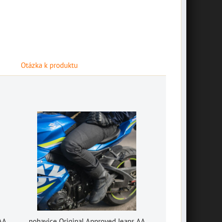
Otázka k produktu
 AA
nohavice Original Approved Jeans AA