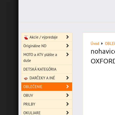
Akcie / výpredaje
Úvod
OBLE
Originálne ND
nohavic
MOTO a ATV plášte a
OXFORD
duše
DETSKÁ KATEGÓRIA
DARČEKY A INÉ
OBLEČENIE
OBUV
PRILBY
OKULIARE