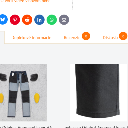
Otvoriť video v novom okne
Bluesky
r
Pinterest
Reddit
LinkedIn
WhatsApp
E-
mail
0
0
Doplnkové informácie
Recenzie
Diskusia
e Original Approved Jeans AA
nohavice Original Approved Jeans