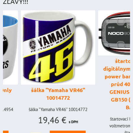
ZĽAVY!!!
štartovací box
digitálnym voltme
power banka, štar
prúd 4000 A, 
šálka "Yamaha VR46"
GENIUS BOOST
10014772
GB150 (NOCO U
BAT998
šálka "Yamaha VR46" 10014772
19,46 €
štartovací box s digi
s DPH
voltmetrom + power b
štartovací...