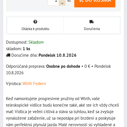
ks
Otázka k produktu
Doručenia
Dostupnosť:
Skladom
skladom:
1
ks
Doručíme dňa:
Pondelok
10.8.2026
Osobne po dohode
•
0 €
•
Pondelok
10.8.2026
Výrobca:
Wirth Federn
Keď namontujete progresívne pružiny od Wirth, vaše
teleskopické vidlice budú konečne také, aké ste ich vždy chceli
mať: Vidlica je veľmi citlivá a stáva sa tuhšou, keď sa zvyšuje
vynaložené zaťaženie, už sa nepotápa pri brzdení a poskytuje
vám perfektnú plynulá jazda. Malé nerovnosti sú vyhladené a