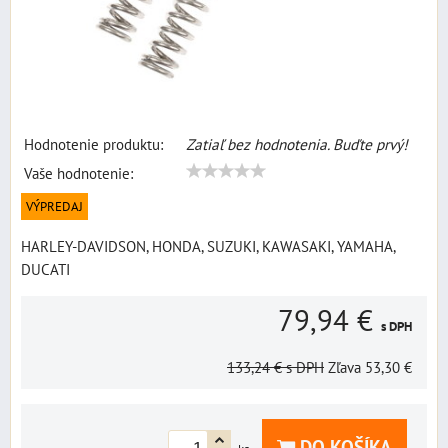
Hodnotenie produktu:
Zatiaľ bez hodnotenia. Buďte prvý!
Vaše hodnotenie:
VÝPREDAJ
HARLEY-DAVIDSON, HONDA, SUZUKI, KAWASAKI, YAMAHA,
DUCATI
79,94 €
s DPH
133,24 €
s DPH
Zľava
53,30 €
DO KOŠÍKA