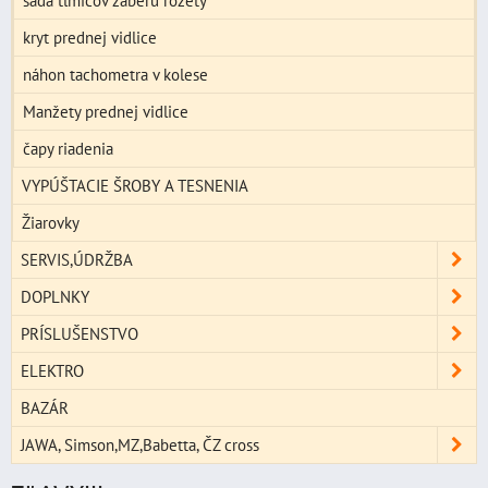
sada tlmičov záberu rozety
kryt prednej vidlice
náhon tachometra v kolese
Manžety prednej vidlice
čapy riadenia
VYPÚŠTACIE ŠROBY A TESNENIA
Žiarovky
SERVIS,ÚDRŽBA
DOPLNKY
PRÍSLUŠENSTVO
ELEKTRO
BAZÁR
JAWA, Simson,MZ,Babetta, ČZ cross