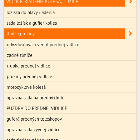
VIDLICE, RIADENIE KOLESÁ, TLMIČE
ložiská do hlavy riadenia
sada ložísk a gufier kolies
tlmiče,pružiny
odvzdušňovací ventil prednej vidlice
zadné tlmiče
trubka prednej vidlice
pružiny prednej vidlice
motocyklové kolesá
opravná sada na predný tlmič
PÚZDRA DO PREDNEJ VIDLICE
guferá predných teleskopov
opravná sada kyvnej vidlice