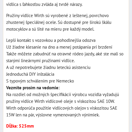
vidlica s ľahkosťou zvláda aj tvrdé nárazy.
Pružiny vidlice Wirth sú vyrobené z leštenej, povrchovo
zhustenej špeciálnej ocele. Sú dostupné pre širokú škálu
motocyklov a sú šité na mieru pre každý model.
Lepší kontakt s vozovkou a pohodlnejšia odozva
Už žiadne klesanie na dno a menej potápania pri brzdení
Takže môžete zabudnúť na otravné ródeo jazdy, aké ste mali so
starými lineárnymi pružinami vidlice.
A už nepotrebujete žiadnu leteckú asistenciu
Jednoduchá DIY inštalácia
S typovým schválením pre Nemecko
Vezmite prosím na vedomie:
Na rozdiel od možných špecifikácií výrobcu vozidla vyžadujú
pružiny vidlice Wirth vidlicové oleje s viskozitou SAE 10W.
Wirth odporúča použitie vidlicových olejov s viskozitou SAE
15W len na pár, výslovne vymenovaných výnimiek.
Dĺžka: 525mm