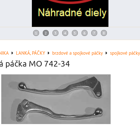
NIKA
LANKÁ, PÁČKY
brzdové a spojkové páčky
spojkové páčky
á páčka MO 742-34