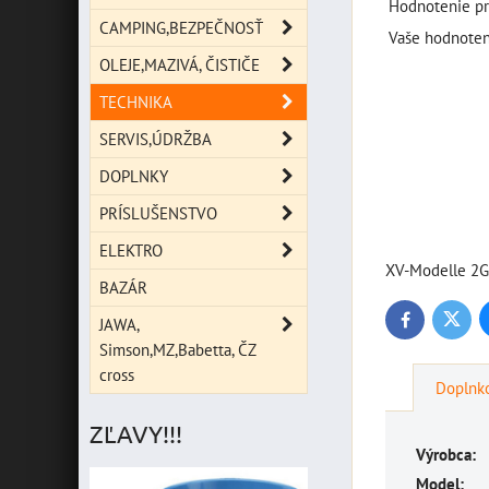
Hodnotenie pr
CAMPING,BEZPEČNOSŤ
Vaše hodnoten
OLEJE,MAZIVÁ, ČISTIČE
TECHNIKA
SERVIS,ÚDRŽBA
DOPLNKY
PRÍSLUŠENSTVO
ELEKTRO
XV-Modelle 2G
BAZÁR
JAWA,
Twitte
Facebook
Simson,MZ,Babetta, ČZ
cross
Doplnko
ZĽAVY!!!
Výrobca:
Model: