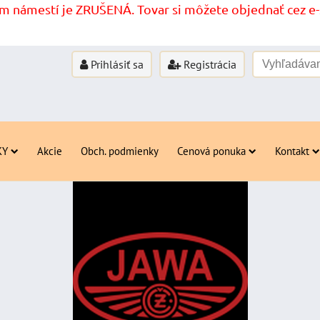
 námestí je ZRUŠENÁ. Tovar si môžete objednať cez e-s
Prihlásiť sa
Registrácia
KY
Akcie
Obch. podmienky
Cenová ponuka
Kontakt