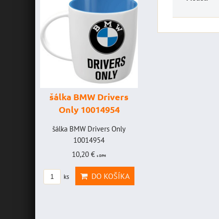
šálka BMW Drivers
šálka "Yamah
Only 10014954
VR46" 100147
HAVICE
šálka BMW Drivers Only
šálka "Yamaha VR4
OLEFF -
10014954
10014772
2
10,20 €
19,46 €
s DPH
s DPH
AVICE
DO KOŠÍKA
DO KOŠ
ks
ks
OLEFF
PH