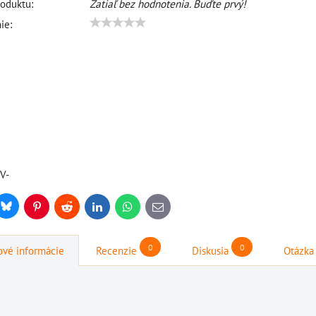
oduktu:
Zatiaľ bez hodnotenia. Buďte prvý!
ie:
V-
Bluesky
r
Pinterest
Reddit
LinkedIn
WhatsApp
E-
mail
0
0
vé informácie
Recenzie
Diskusia
Otázka