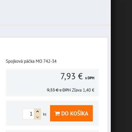
Spojková páčka MO 742-34
7,93 €
s DPH
9,33 €
s DPH
Zľava
1,40 €
DO KOŠÍKA
ks