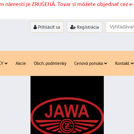
 námestí je ZRUŠENÁ. Tovar si môžete objednať cez e-s
Prihlásiť sa
Registrácia
KY
Akcie
Obch. podmienky
Cenová ponuka
Kontakt