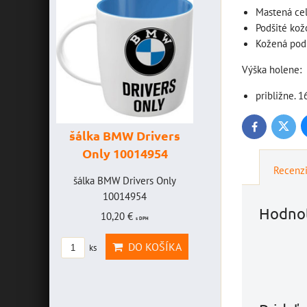
Mastená ce
Podšité kož
Kožená pod
Výška holene:
približne. 1
Twitte
Facebook
šálka BMW Drivers
šálka "Yamaha
Only 10014954
VR46" 10014772
Recenz
VICE
šálka BMW Drivers Only
šálka "Yamaha VR46"
FF -
10014954
10014772
Hodnot
10,20 €
19,46 €
s DPH
s DPH
CE
DO KOŠÍKA
DO KOŠÍK
ks
ks
FF