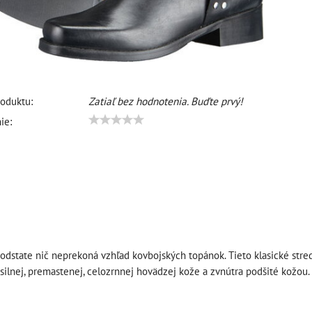
oduktu:
Zatiaľ bez hodnotenia. Buďte prvý!
ie:
odstate nič neprekoná vzhľad kovbojských topánok. Tieto klasické str
 silnej, premastenej, celozrnnej hovädzej kože a zvnútra podšité kožou.