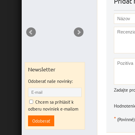
Pridať 
NT
Newsletter
Odoberať naše novinky:
Zadajte pr
Chcem sa prihlásiť k
Hodnotenie
odberu noviniek e-mailom
*
(Povinné)
Odoberať