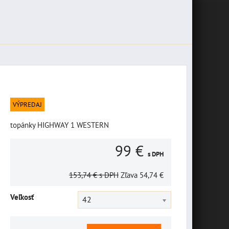
VÝPREDAJ
topánky HIGHWAY 1 WESTERN
99 €
s DPH
153,74 €
s DPH
Zľava
54,74 €
Veľkosť
42