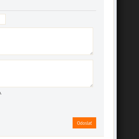
.
Odoslať