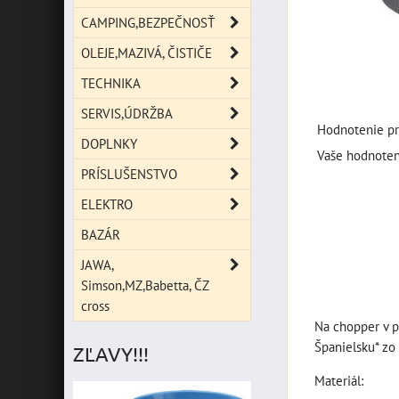
CAMPING,BEZPEČNOSŤ
OLEJE,MAZIVÁ, ČISTIČE
TECHNIKA
SERVIS,ÚDRŽBA
Hodnotenie pr
DOPLNKY
Vaše hodnoten
PRÍSLUŠENSTVO
ELEKTRO
BAZÁR
JAWA,
Simson,MZ,Babetta, ČZ
cross
Na chopper v p
Španielsku* zo
ZĽAVY!!!
Materiál: