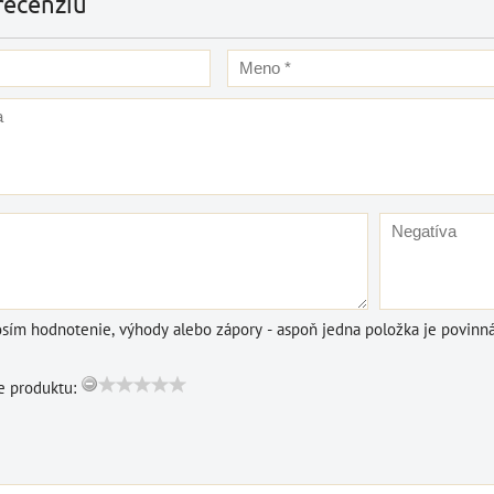
recenziu
DO KOŠÍKA
ks
osím hodnotenie, výhody alebo zápory - aspoň jedna položka je povinná
 produktu: