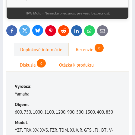
83 -
FJ 1100 / FJ 1200 / A
47E/3CW/3YA
Zadná*
TRW Moto - Nemecká precíznosť pre vašu bezpečnosť.
95
CRUISER / CUSTOM
Bluesky
Twitter
Facebook
Pinterest
Reddit
LinkedIn
WhatsApp
E-
XVS 1100 Drag Star /
99 -
mail
VP05/VP16
Zadná
Classic
07
0
Doplnkové informácie
Recenzie
88 -
VMX 1200 V-max
2EN/2LT/VP03
Zadná
02
0
Diskusia
Otázka k produktu
Výrobca:
Yamaha
Objem:
600, 750, 1000, 1100, 1200, 900, 500, 1300, 400, 850
Model:
YZF, TRX, XV, XVS, FZR, TDM, XJ, XJR, GTS , FJ , BT , V-