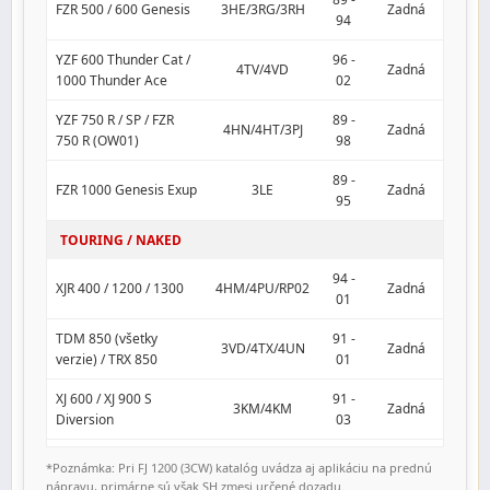
FZR 500 / 600 Genesis
3HE/3RG/3RH
Zadná
94
YZF 600 Thunder Cat /
96 -
4TV/4VD
Zadná
1000 Thunder Ace
02
YZF 750 R / SP / FZR
89 -
4HN/4HT/3PJ
Zadná
750 R (OW01)
98
89 -
FZR 1000 Genesis Exup
3LE
Zadná
95
TOURING / NAKED
94 -
XJR 400 / 1200 / 1300
4HM/4PU/RP02
Zadná
01
TDM 850 (všetky
91 -
3VD/4TX/4UN
Zadná
verzie) / TRX 850
01
XJ 600 / XJ 900 S
91 -
3KM/4KM
Zadná
Diversion
03
02 -
*Poznámka: Pri FJ 1200 (3CW) katalóg uvádza aj aplikáciu na prednú
BT 1100 Bulldog
RP05
Zadná
06
nápravu, primárne sú však SH zmesi určené dozadu.