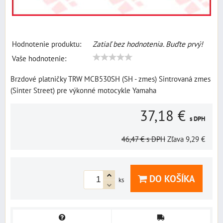
Hodnotenie produktu:
Zatiaľ bez hodnotenia. Buďte prvý!
Vaše hodnotenie:
Brzdové platničky TRW MCB530SH (SH - zmes) Sintrovaná zmes
(Sinter Street) pre výkonné motocykle Yamaha
37,18 €
s DPH
46,47 €
s DPH
Zľava
9,29 €
DO KOŠÍKA
ks