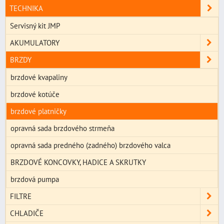
TECHNIKA
Servisný kit JMP
AKUMULATORY
BRZDY
brzdové kvapaliny
brzdové kotúče
brzdové platničky
opravná sada brzdového strmeňa
opravná sada predného (zadného) brzdového valca
BRZDOVÉ KONCOVKY, HADICE A SKRUTKY
brzdová pumpa
FILTRE
CHLADIČE