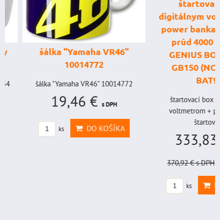
štartovací box
digitálnym voltme
power banka, štar
prúd 4000 A, 
šálka "Yamaha VR46"
GENIUS BOOST
10014772
GB150 (NOCO U
BAT998
šálka "Yamaha VR46" 10014772
19,46 €
štartovací box s digi
s DPH
voltmetrom + power b
štartovací...
DO KOŠÍKA
ks
333,83 €
s
370,92 €
s DPH
Zľava 
DO KO
ks