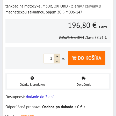
tankbag na motocykel M30R, OXFORD - (čierny / červený, s
magnetickou základňou, objem 30 l) M006-147
196,80 €
s DPH
235,71 €
s DPH
Zľava
38,91 €
DO KOŠÍKA
ks
Otázka k produktu
Doručenia
Dostupnosť:
dodanie do 3 dní
Osobne po dohode
•
0 €
•