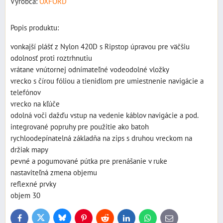
Výrobca:
OXFORD
Popis produktu:
vonkajší plášť z Nylon 420D s Ripstop úpravou pre väčšiu
odolnosť proti roztrhnutiu
vrátane vnútornej odnímateľné vodeodolné vložky
vrecko s čírou fóliou a tienidlom pre umiestnenie navigácie a
telefónov
vrecko na kľúče
odolná voči dažďu vstup na vedenie káblov navigácie a pod.
integrované popruhy pre použitie ako batoh
rychloodepínatelná základňa na zips s druhou vreckom na
držiak mapy
pevné a pogumované pútka pre prenášanie v ruke
nastaviteľná zmena objemu
reflexné prvky
objem 30
Bluesky
Twitter
Facebook
Pinterest
Reddit
LinkedIn
WhatsApp
E-