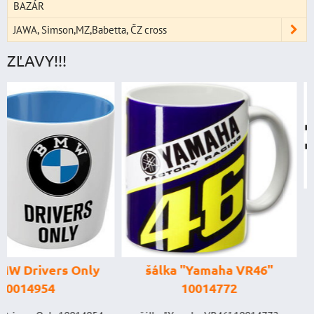
BAZÁR
JAWA, Simson,MZ,Babetta, ČZ cross
ZĽAVY!!!
štartovací bo
digitálnym voltm
power banka, štar
prúd 4000 A, 
šálka "Yamaha VR46"
GENIUS BOOST
10014772
GB150 (NOCO 
BAT998