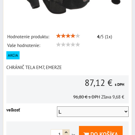
Hodnotenie produktu:
4
/
5
(
1
x)
Vaše hodnotenie:
AKCIA
CHRÁNIČ TELA EM7, EMERZE
87,12 €
s DPH
96,80 €
s DPH
Zľava
9,68 €
veľkosť
DO KOŠÍKA