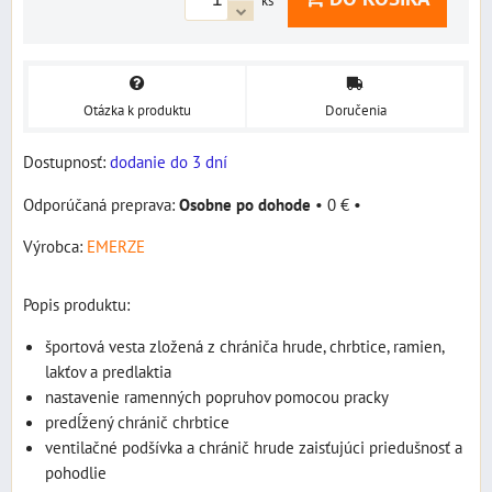
ks
Otázka k produktu
Doručenia
Dostupnosť:
dodanie do 3 dní
Osobne po dohode
•
0 €
•
Výrobca:
EMERZE
Popis produktu:
športová vesta zložená z chrániča hrude, chrbtice, ramien,
lakťov a predlaktia
nastavenie ramenných popruhov pomocou pracky
predĺžený chránič chrbtice
ventilačné podšívka a chránič hrude zaisťujúci priedušnosť a
pohodlie