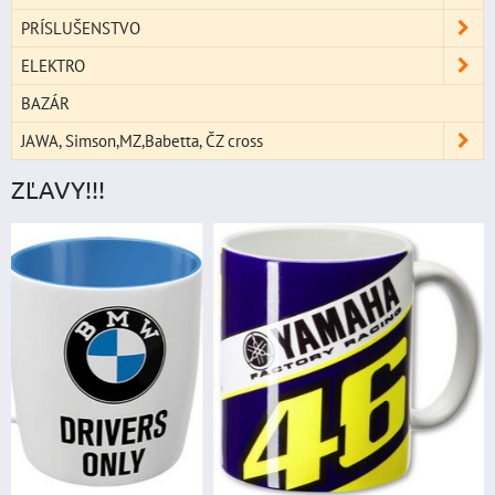
PRÍSLUŠENSTVO
ELEKTRO
BAZÁR
JAWA, Simson,MZ,Babetta, ČZ cross
ZĽAVY!!!
štartovací box
digitálnym voltme
power banka, štar