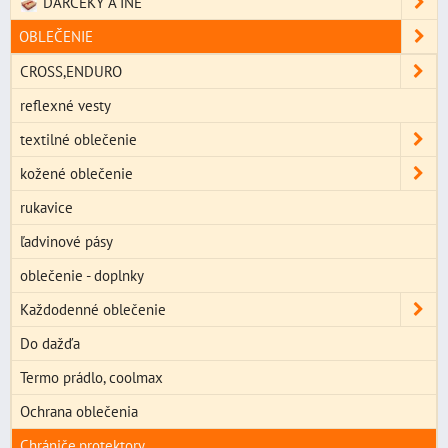
DARČEKY A INÉ
OBLEČENIE
CROSS,ENDURO
reflexné vesty
textilné oblečenie
kožené oblečenie
rukavice
ľadvinové pásy
oblečenie - doplnky
Každodenné oblečenie
Do dažďa
Termo prádlo, coolmax
Ochrana oblečenia
Chrániče,protektory