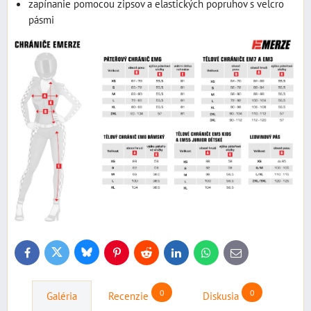
zapínanie pomocou zipsov a elastických popruhov s velcro
pásmi
Bluesky
Twitter
Facebook
Pinterest
Reddit
LinkedIn
WhatsApp
E-
mail
0
0
Galéria
Recenzie
Diskusia