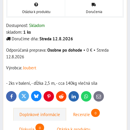
Otázka k produktu
Doručenia
Dostupnosť:
Skladom
skladom:
1
ks
Doručíme dňa:
Streda
12.8.2026
Osobne po dohode
•
0 €
•
Streda
12.8.2026
Výrobca:
Joubert
- 2ks v balení, - dĺžka 2,5 m, - cca 140kg vlečná sila
Bluesky
Twitter
Facebook
Pinterest
Reddit
LinkedIn
WhatsApp
E-
mail
0
Doplnkové informácie
Recenzie
0
Diskusia
Otázka k produktu