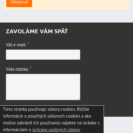
Odoberať
ZAVOLÁME VÁM SPÄŤ
*
Váš e-mail:
*
Vaša otázka:
Tieto stránky používajú súbory cookies. Bližšie
Odoslať
informácie o použitých súboroch cookies a ako
možno zabrániť ich používaniu nájdete na stránke s
Predvoľby súkromia
Zásady ochrany osobných údajov
informáciami o
ochrane osobných údajov