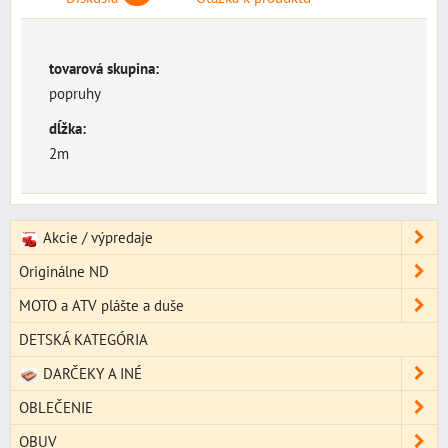
tovarová skupina:
popruhy
dĺžka:
2m
Akcie / výpredaje
Originálne ND
MOTO a ATV plášte a duše
DETSKÁ KATEGÓRIA
DARČEKY A INÉ
OBLEČENIE
OBUV