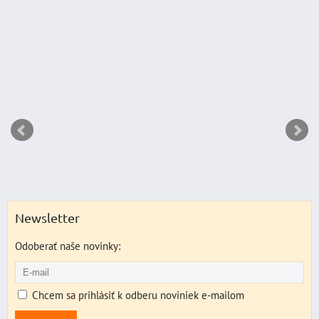
DO 
ks
Newsletter
Odoberať naše novinky:
Chcem sa prihlásiť k odberu noviniek e-mailom