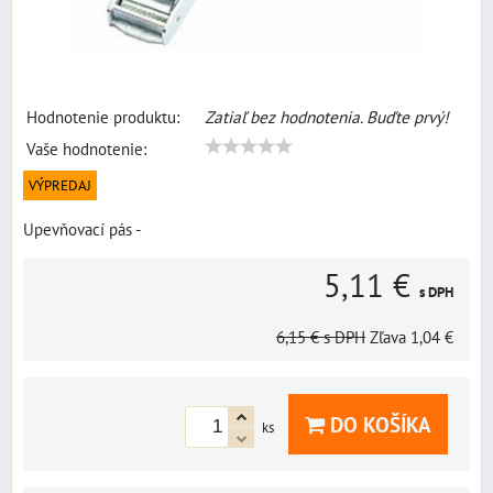
Hodnotenie produktu:
Zatiaľ bez hodnotenia. Buďte prvý!
Vaše hodnotenie:
VÝPREDAJ
Upevňovací pás -
5,11 €
s DPH
6,15 €
s DPH
Zľava
1,04 €
DO KOŠÍKA
ks