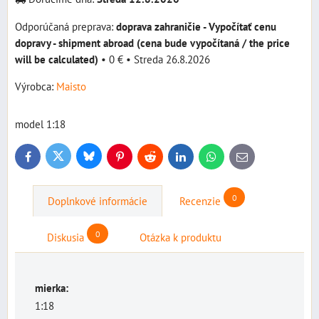
doprava zahraničie - Vypočítať cenu
dopravy - shipment abroad (cena bude vypočítaná / the price
will be calculated)
•
0 €
•
Streda
26.8.2026
Výrobca:
Maisto
model 1:18
Bluesky
Twitter
Facebook
Pinterest
Reddit
LinkedIn
WhatsApp
E-
mail
0
Doplnkové informácie
Recenzie
0
Diskusia
Otázka k produktu
mierka:
1:18