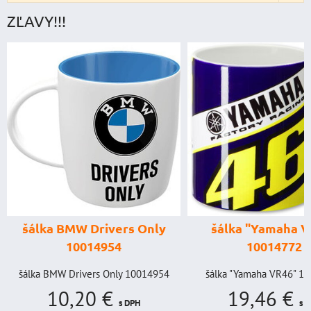
ZĽAVY!!!
štartovací
digitálnym vo
power banka, š
prúd 4000 
y
šálka "Yamaha VR46"
GENIUS BOO
10014772
GB150 (NOC
BAT99
54
šálka "Yamaha VR46" 10014772
19,46 €
štartovací box s 
s DPH