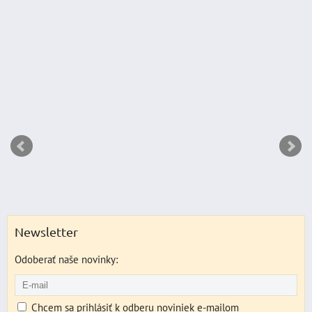
DO K
ks
Newsletter
Odoberať naše novinky:
Chcem sa prihlásiť k odberu noviniek e-mailom