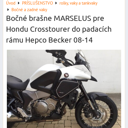
Úvod
PRÍSLUŠENSTVO
rolky, vaky a tankvaky
Bočné a zadné vaky
Bočné brašne MARSELUS pre
Hondu Crosstourer do padacích
rámu Hepco Becker 08-14