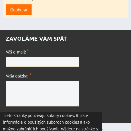
Odoberať
ZAVOLÁME VÁM SPÄŤ
*
Váš e-mail:
*
Vaša otázka:
Tieto stránky používajú súbory cookies. Bližšie
Odoslať
informácie o použitých súboroch cookies a ako
možno zabrániť ich používaniu nájdete na stránke s
Predvoľby súkromia
Zásady ochrany osobných údajov