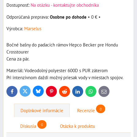
Dostupnosť:
Na otázku - kontaktujte obchodníka
Osobne po dohode
•
0 €
•
Výrobca:
Marselus
Bočné bašny do padacích rámov Hepco Becker pre Hondu
Crosstourer
Cena za pár.
Materiál: Vodeodolný polyester 600D s PUR záterom
Pri intenzívnom daždi možný priesak vody v miestach spojov.
Bluesky
Twitter
Facebook
Pinterest
Reddit
LinkedIn
WhatsApp
E-
mail
0
Doplnkové informácie
Recenzie
0
Diskusia
Otázka k produktu