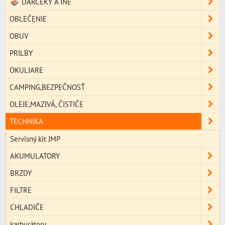
DARČEKY A INÉ
OBLEČENIE
OBUV
PRILBY
OKULIARE
CAMPING,BEZPEČNOSŤ
OLEJE,MAZIVÁ, ČISTIČE
TECHNIKA
Servisný kit JMP
AKUMULATORY
BRZDY
FILTRE
CHLADIČE
karburátory