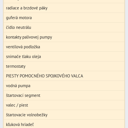
radiace a brzdové páky
guferá motora
čidlo neutrálu
kontakty palivovej pumpy
ventilová podložka
snímače tlaku oleja
termostaty
PIESTY POMOCNÉHO SPOJKOVÉHO VALCA
vodná pumpa
štartovací segment
valec / piest
štartovacie volnobežky
kľuková hriadeľ