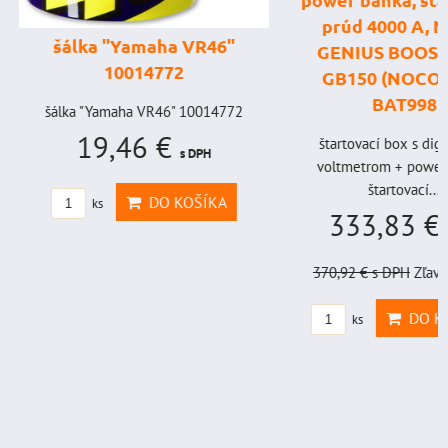
prúd 4000 A, 
šálka "Yamaha VR46"
GENIUS BOOST
10014772
GB150 (NOCO U
BAT998
šálka "Yamaha VR46" 10014772
19,46 €
štartovací box s digi
s DPH
voltmetrom + power b
štartovací...
DO KOŠÍKA
ks
333,83 €
s
370,92 €
s DPH
Zľava 
DO KO
ks