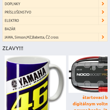
DOPLNKY
PRÍSLUŠENSTVO
ELEKTRO
BAZÁR
JAWA, Simson,MZ,Babetta, ČZ cross
ZĽAVY!!!
štartovací box
digitálnym voltme
power banka, štar