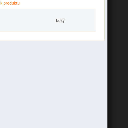
 k produktu
boky
špeciálny set
náradia pre BMW
závesná plechová
10002768
tabuľa "Bikers
Novšie motocykle BMW
Welcome" 10014687
majú vôbec málo nástrojov v
základnej výbave a...
závesná plechová tabuľa
"Bikers Welcome" 20 x 10
30,74 €
s DPH
cm
DO KOŠÍKA
ks
7,16 €
s DPH
DO KOŠÍKA
ks