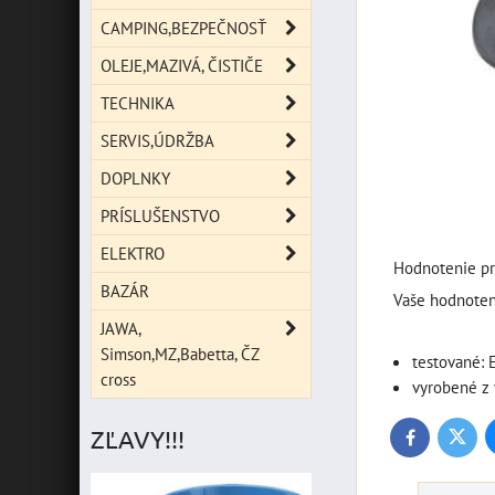
CAMPING,BEZPEČNOSŤ
OLEJE,MAZIVÁ, ČISTIČE
TECHNIKA
SERVIS,ÚDRŽBA
DOPLNKY
PRÍSLUŠENSTVO
ELEKTRO
Hodnotenie pr
BAZÁR
Vaše hodnoten
JAWA,
Simson,MZ,Babetta, ČZ
testované: 
cross
vyrobené z 
ZĽAVY!!!
Twitte
Facebook