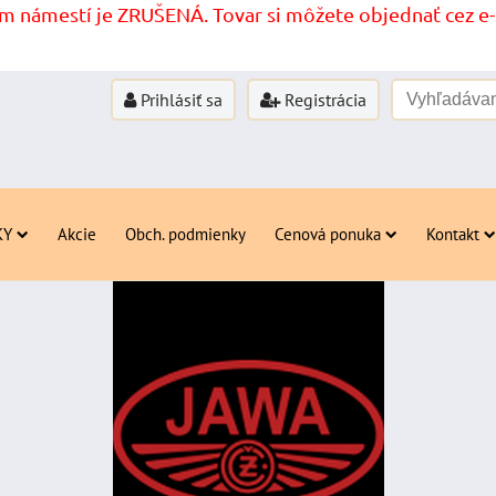
 námestí je ZRUŠENÁ. Tovar si môžete objednať cez e-s
Prihlásiť sa
Registrácia
KY
Akcie
Obch. podmienky
Cenová ponuka
Kontakt