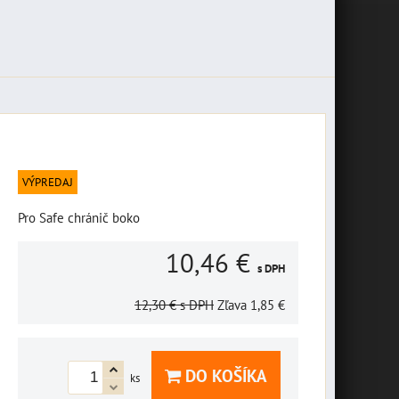
VÝPREDAJ
Pro Safe chránič boko
10,46 €
s DPH
12,30 €
s DPH
Zľava
1,85 €
DO KOŠÍKA
ks