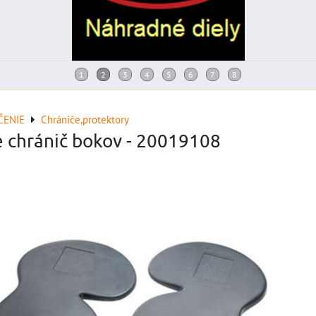
ČENIE
Chrániče,protektory
e chránič bokov - 20019108