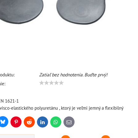
oduktu:
Zatiaľ bez hodnotenia. Buďte prvý!
ie:
EN 1621-1
visco-elastického polyuretánu , ktorý je veľmi jemný a flexibilný
Bluesky
r
Pinterest
Reddit
LinkedIn
WhatsApp
E-
mail