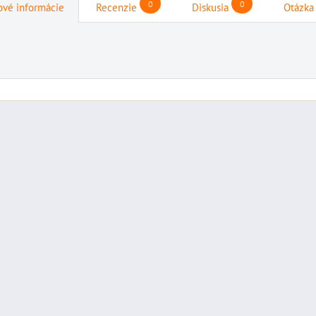
0
0
vé informácie
Recenzie
Diskusia
Otázka
štartovací box s
štartovací box +
digitálnym
power banka,
voltmetrom + power
bootovací prúd 400
banka, štartovací
a
A, NOCO GB20
prúd 4000 A, NOCO
72
BAT997
GENIUS BOOST PRO
6"
štartovací box + power
GB150 (NOCO USA)
banka, bootovací prúd 400
BAT998
A, NOCO GB20
štartovací box s digitálnym
109,01 €
s DPH
ÍKA
voltmetrom + power banka,
DO KOŠÍKA
štartovací...
ks
333,83 €
s DPH