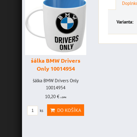
Doplnko
Varianta:
šálka BMW Drivers
šálka "Yamah
Only 10014954
VR46" 100147
HAVICE
šálka BMW Drivers Only
šálka "Yamaha VR4
OLEFF -
10014954
10014772
2
10,20 €
19,46 €
s DPH
s DPH
AVICE
DO KOŠÍKA
DO KOŠ
ks
ks
OLEFF
PH