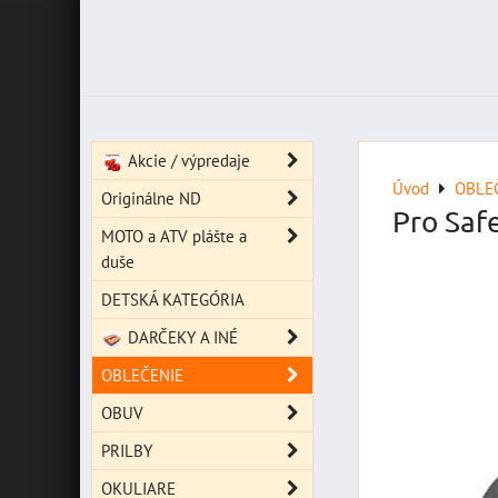
Akcie / výpredaje
Úvod
OBLE
Originálne ND
Pro Saf
MOTO a ATV plášte a
duše
DETSKÁ KATEGÓRIA
DARČEKY A INÉ
OBLEČENIE
OBUV
PRILBY
OKULIARE