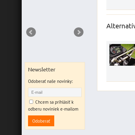
ANT
Alternatí
Newsletter
Odoberať naše novinky:
Chcem sa prihlásiť k
odberu noviniek e-mailom
Odoberať