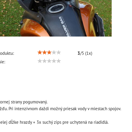
oduktu:
3
/
5
(
1
x)
ie:
tornej strany pogumovaný.
žďu. Pri intenzívnom daždi možný priesak vody v miestach spojov.
elej dĺžke hrazdy + 3x suchý zips pre uchytená na riadidlá.