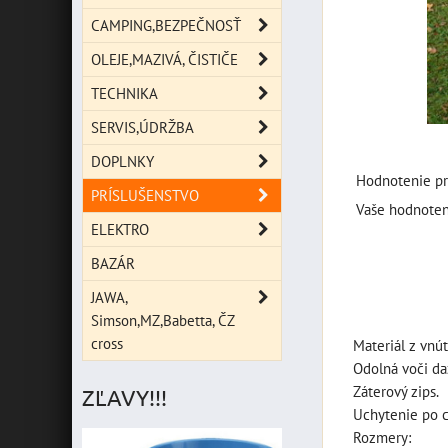
CAMPING,BEZPEČNOSŤ
OLEJE,MAZIVÁ, ČISTIČE
TECHNIKA
SERVIS,ÚDRŽBA
DOPLNKY
Hodnotenie pr
PRÍSLUŠENSTVO
Vaše hodnoten
ELEKTRO
BAZÁR
JAWA,
Simson,MZ,Babetta, ČZ
cross
Materiál z vnú
Odolná voči da
Záterový zips.
ZĽAVY!!!
Uchytenie po c
Rozmery: