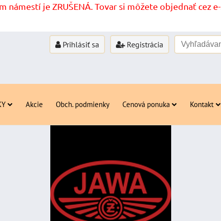
 námestí je ZRUŠENÁ. Tovar si môžete objednať cez e-s
Prihlásiť sa
Registrácia
KY
Akcie
Obch. podmienky
Cenová ponuka
Kontakt