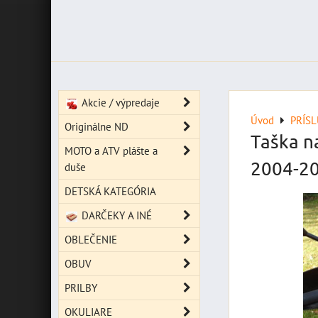
Akcie / výpredaje
Úvod
PRÍS
Originálne ND
Taška na
MOTO a ATV plášte a
2004-20
duše
DETSKÁ KATEGÓRIA
DARČEKY A INÉ
OBLEČENIE
OBUV
PRILBY
OKULIARE