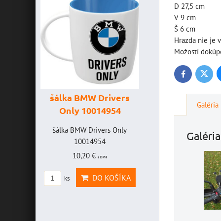
D 27,5 cm
V 9 cm
Š 6 cm
Hrazda nie je v
Možostí dokúpe
Twitte
Facebook
šálka BMW Drivers
šálka "Yamaha
Galéria
Only 10014954
VR46" 1001477
AVICE
šálka BMW Drivers Only
šálka "Yamaha VR46"
Galéria
EFF -
10014954
10014772
10,20 €
19,46 €
s DPH
s DPH
ICE
DO KOŠÍKA
DO KOŠÍ
ks
ks
EFF