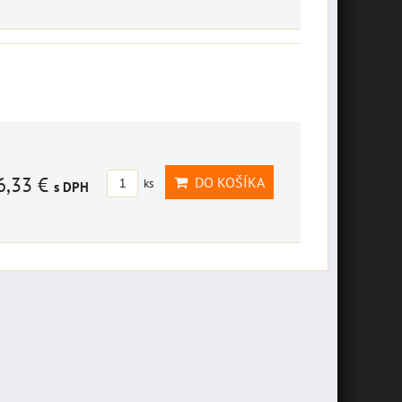
6,33 €
DO KOŠÍKA
ks
s DPH